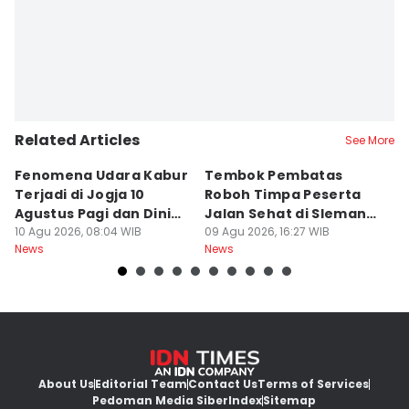
Related Articles
See More
Fenomena Udara Kabur
Tembok Pembatas
F
Terjadi di Jogja 10
Roboh Timpa Peserta
Ad
Agustus Pagi dan Dini
Jalan Sehat di Sleman,
D
Hari
10 Agu 2026, 08:04 WIB
10 Orang Luka
09 Agu 2026, 16:27 WIB
J
09
News
News
Ne
About Us
Editorial Team
Contact Us
Terms of Services
Pedoman Media Siber
Index
Sitemap