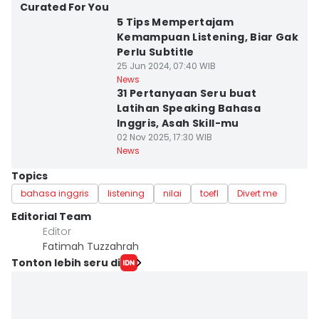
Curated For You
5 Tips Mempertajam
Kemampuan Listening, Biar Gak
Perlu Subtitle
25 Jun 2024, 07:40 WIB
News
31 Pertanyaan Seru buat
Latihan Speaking Bahasa
Inggris, Asah Skill-mu
02 Nov 2025, 17:30 WIB
News
Topics
bahasa inggris
listening
nilai
toefl
Divert me
Editorial Team
Editor
Fatimah Tuzzahrah
Tonton lebih seru di