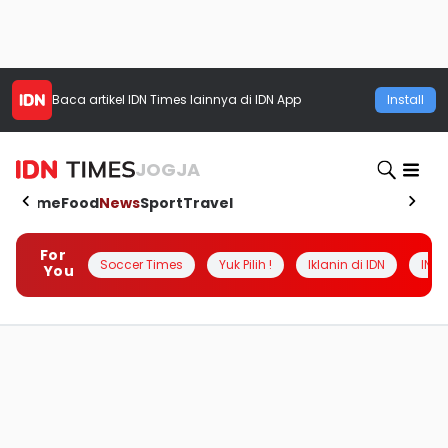
Baca artikel
IDN Times
lainnya di IDN App
Install
JOGJA
Home
Food
News
Sport
Travel
For
Soccer Times
Yuk Pilih !
Iklanin di IDN
INSI
You