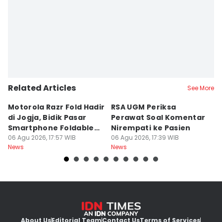
Related Articles
See More
Motorola Razr Fold Hadir
RSA UGM Periksa
A
di Jogja, Bidik Pasar
Perawat Soal Komentar
L
Smartphone Foldable
Nirempati ke Pasien
P
Premium
06 Agu 2026, 17:57 WIB
06 Agu 2026, 17:39 WIB
E
06
News
News
Ne
About Us
Editorial Team
Contact Us
Terms of Services