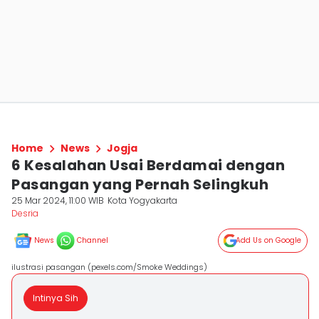
Home
News
Jogja
6 Kesalahan Usai Berdamai dengan
Pasangan yang Pernah Selingkuh
25 Mar 2024, 11:00 WIB
Kota Yogyakarta
Desria
News
Channel
Add Us on Google
ilustrasi pasangan (pexels.com/Smoke Weddings)
Intinya Sih