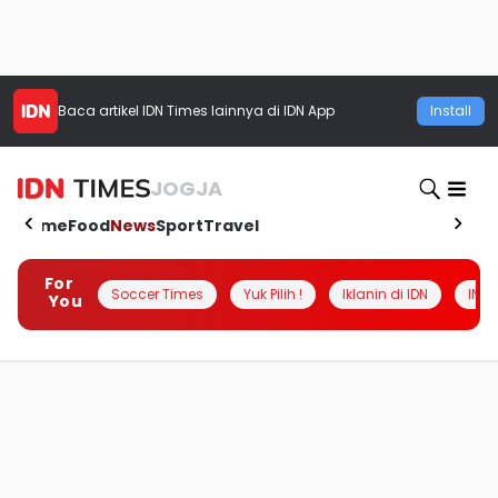
Baca artikel
IDN Times
lainnya di IDN App
Install
JOGJA
Home
Food
News
Sport
Travel
For
Soccer Times
Yuk Pilih !
Iklanin di IDN
INSI
You