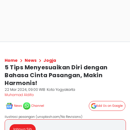
Home
News
Jogja
5 Tips Menyesuaikan Diri dengan
Bahasa Cinta Pasangan, Makin
Harmonis!
22 Mar 2024, 09:00 WIB
Kota Yogyakarta
Muhamad Aldifa
News
Channel
Add Us on Google
ilustrasi pasangan (unsplash.com/No Revisions)
Intinya Sih