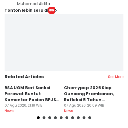
Muhamad Aldifa
Tonton lebih seru di
Related Articles
See More
RSA UGM Beri Sanksi
Cherrypop 2026 Siap
K
Perawat Buntut
Guncang Prambanan,
K
Komentar Pasien BPJS
Refleksi 5 Tahun
B
di Medsos
07 Agu 2026, 21:19 WIB
Perjalanan
07 Agu 2026, 20:09 WIB
J
07
News
News
Ne