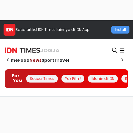
Baca artikel
IDN Times
lainnya di IDN App
Install
JOGJA
Home
Food
News
Sport
Travel
For
Soccer Times
Yuk Pilih !
Iklanin di IDN
INSI
You