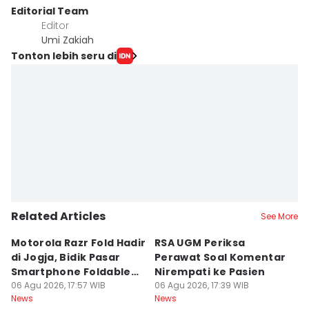
Editorial Team
Editor
Umi Zakiah
Tonton lebih seru di
Related Articles
See More
Motorola Razr Fold Hadir
RSA UGM Periksa
A
di Jogja, Bidik Pasar
Perawat Soal Komentar
L
Smartphone Foldable
Nirempati ke Pasien
P
Premium
06 Agu 2026, 17:57 WIB
06 Agu 2026, 17:39 WIB
E
06
News
News
Ne