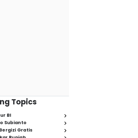
ng Topics
ur BI
o Subianto
ergizi Gratis
ukar Rupiah