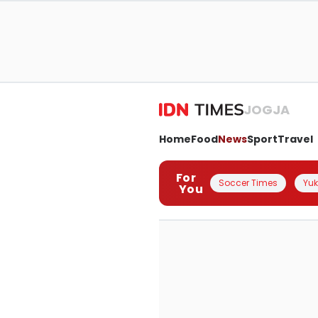
JOGJA
Home
Food
News
Sport
Travel
For
Soccer Times
Yuk 
You