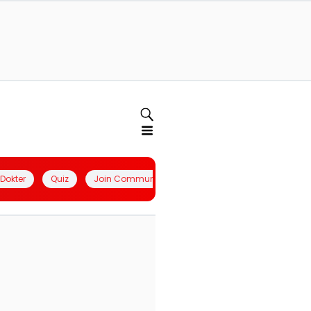
l Dokter
Quiz
Join Community