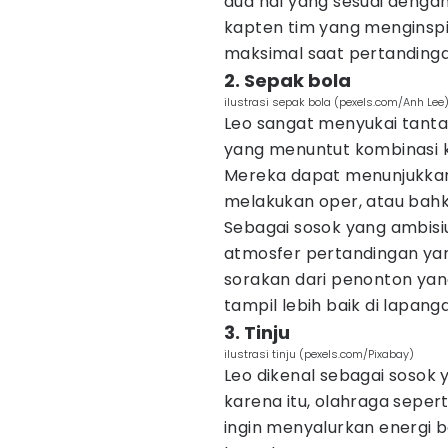
dua hal yang sesuai dengan
kapten tim yang menginspi
maksimal saat pertandinga
2. Sepak bola
ilustrasi sepak bola (pexels.com/Anh Lee
Leo sangat menyukai tanta
yang menuntut kombinasi ke
Mereka dapat menunjukkan 
melakukan oper, atau bahk
Sebagai sosok yang ambisi
atmosfer pertandingan yan
sorakan dari penonton ya
tampil lebih baik di lapang
3. Tinju
ilustrasi tinju (pexels.com/Pixabay)
Leo dikenal sebagai sosok
karena itu, olahraga seper
ingin menyalurkan energi