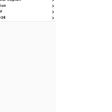
tus
FF
026