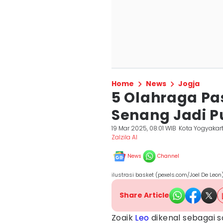
Home
News
Jogja
5 Olahraga Pas
Senang Jadi P
19 Mar 2025, 08:01 WIB
Kota Yogyakar
Zalzila Al
News
Channel
ilustrasi basket (pexels.com/Joel De Leon
Share Article
Zoaik
Leo
dikenal sebagai s