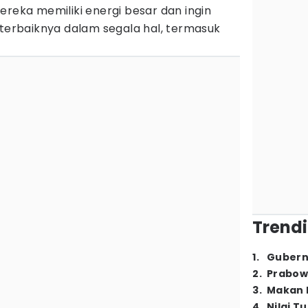
Mereka memiliki energi besar dan ingin
rbaiknya dalam segala hal, termasuk
Trendi
1
.
Gubern
2
.
Prabow
3
.
Makan B
4
.
Nilai T