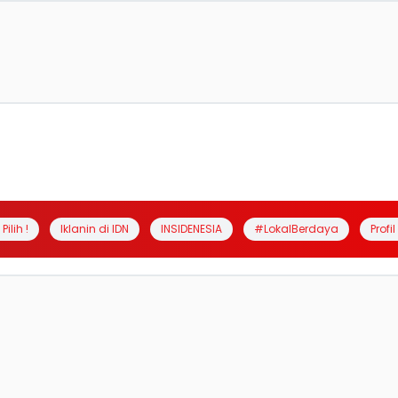
Pilih !
Iklanin di IDN
INSIDENESIA
#LokalBerdaya
Profi