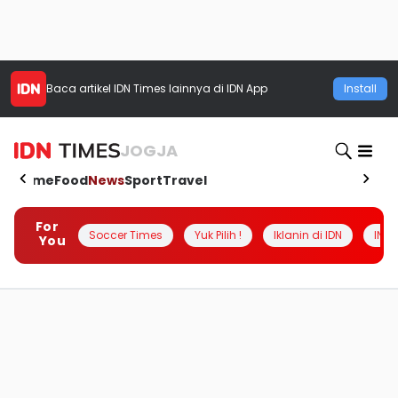
Baca artikel
IDN Times
lainnya di IDN App
Install
JOGJA
Home
Food
News
Sport
Travel
For
Soccer Times
Yuk Pilih !
Iklanin di IDN
INSI
You