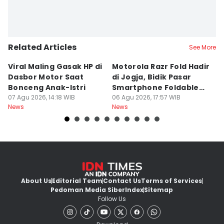
Related Articles
See More
Viral Maling Gasak HP di
Motorola Razr Fold Hadir
R
Dasbor Motor Saat
di Jogja, Bidik Pasar
P
Bonceng Anak-Istri
Smartphone Foldable
N
07 Agu 2026, 14:18 WIB
Premium
06 Agu 2026, 17:57 WIB
06
News
News
Ne
About Us
Editorial Team
Contact Us
Terms of Services
Pedoman Media Siber
Index
Sitemap
Follow Us