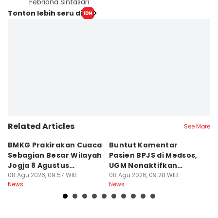
Febriana Sintasari
Tonton lebih seru di
Related Articles
See More
BMKG Prakirakan Cuaca
Buntut Komentar
Sr
Sebagian Besar Wilayah
Pasien BPJS di Medsos,
Ti
Jogja 8 Agustus
UGM Nonaktifkan
P
Berawan
08 Agu 2026, 09:57 WIB
Dokter PPDS
08 Agu 2026, 09:28 WIB
J
08
News
News
Ne