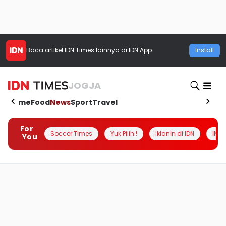
Baca artikel
IDN Times
lainnya di IDN App
Install
JOGJA
Home
Food
News
Sport
Travel
For
Soccer Times
Yuk Pilih !
Iklanin di IDN
INSI
You