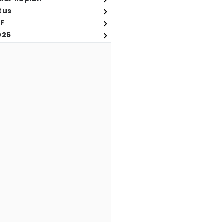
tus
FF
026