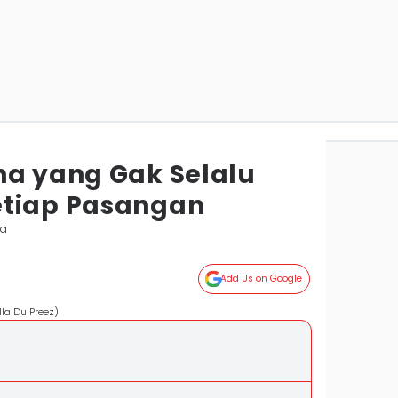
na yang Gak Selalu
etiap Pasangan
ta
Add Us on Google
la Du Preez)