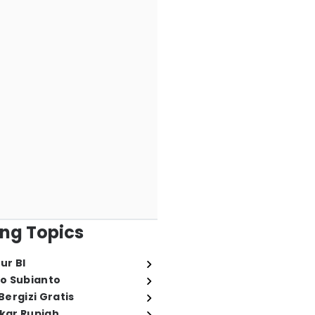
ng Topics
ur BI
o Subianto
ergizi Gratis
ukar Rupiah