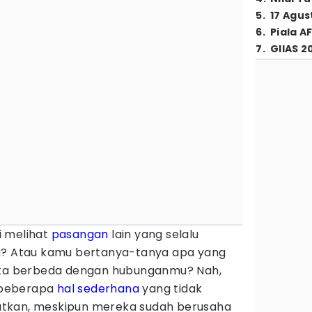
5
.
17 Agus
6
.
Piala A
7
.
GIIAS 2
i melihat
pasangan
lain yang selalu
ra? Atau kamu bertanya-tanya apa yang
a berbeda dengan hubunganmu? Nah,
 beberapa
hal sederhana
yang tidak
tkan, meskipun mereka sudah berusaha