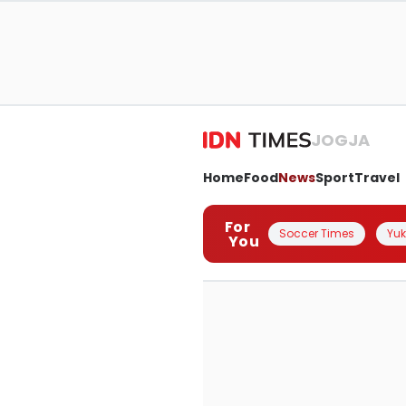
JOGJA
Home
Food
News
Sport
Travel
For
Soccer Times
Yuk 
You