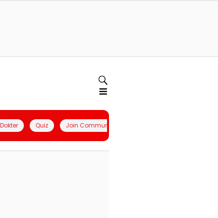
l Dokter
Quiz
Join Community