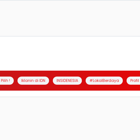
Pilih !
Iklanin di IDN
INSIDENESIA
#LokalBerdaya
Profi