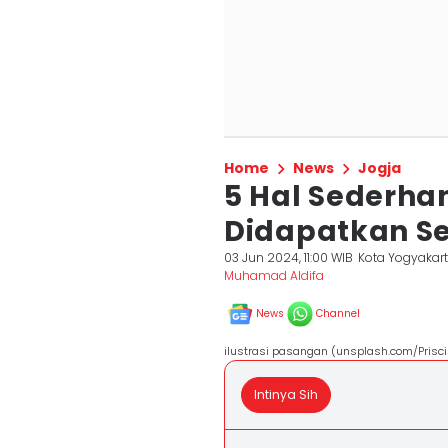
Home
News
Jogja
5 Hal Sederha
Didapatkan S
03 Jun 2024, 11:00 WIB
Kota Yogyakar
Muhamad Aldifa
News
Channel
ilustrasi pasangan (unsplash.com/Priscil
Intinya Sih