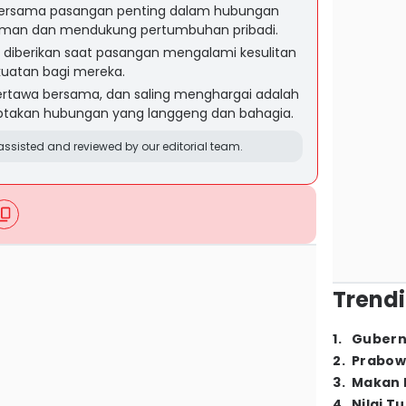
ersama pasangan penting dalam hubungan
aman dan mendukung pertumbuhan pribadi.
diberikan saat pasangan mengalami kesulitan
uatan bagi mereka.
tertawa bersama, dan saling menghargai adalah
ptakan hubungan yang langgeng dan bahagia.
ssisted and reviewed by our editorial team.
Trendi
1
.
Gubern
2
.
Prabow
3
.
Makan B
4
.
Nilai T