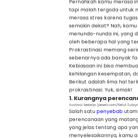
Pernahkah kamu merasa in
tapi malah tergoda untuk 
merasa stres karena tuga
semakin dekat? Nah, kamu
menunda-nunda ini, yang 
oleh beberapa hal yang te
Prokrastinasi memang seri
sebenarnya ada banyak fa
Kebiasaan ini bisa membua
kehilangan kesempatan, d
Berikut adalah lima hal ter
prokrastinasi. Yuk, simak!
1. Kurangnya perenca
ilustrasi bekerja (pexels.com/Ketut Subiy
Salah satu
penyebab
utama
perencanaan yang matang.
yang jelas tentang apa ya
menyelesaikannya, kamu a