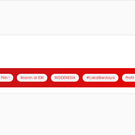
Pilih !
Iklanin di IDN
INSIDENESIA
#LokalBerdaya
Profi