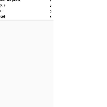
tus
FF
026