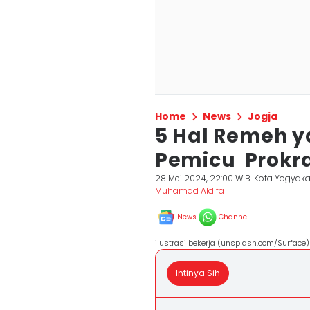
Home
News
Jogja
5 Hal Remeh y
Pemicu Prokra
28 Mei 2024, 22:00 WIB
Kota Yogyaka
Muhamad Aldifa
News
Channel
ilustrasi bekerja (unsplash.com/Surface)
Intinya Sih