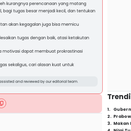
 oleh kurangnya perencanaan yang matang
, bagi tugas besar menjadi kecil, dan tentukan
utan akan kegagalan juga bisa memicu
saikan tugas dengan baik, atasi ketakutan
a motivasi dapat membuat prokrastinasi
as sekaligus, cari alasan kuat untuk
ssisted and reviewed by our editorial team.
Trendi
1
.
Gubern
2
.
Prabow
3
.
Makan B
4
.
Nilai T