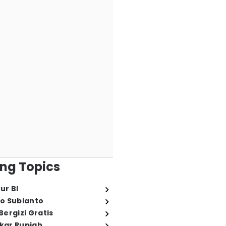
ng Topics
ur BI
o Subianto
ergizi Gratis
ukar Rupiah