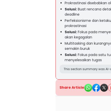
Prokrastinasi disebabkan
Solusi:
Buat rencana detail
deadline
Perfeksionisme dan ketak
prokrastinasi
Solusi:
Fokus pada menyele
akan kegagalan
Multitasking dan kurangny
semakin buruk
Solusi:
Fokus pada satu tug
menyelesaikan tugas
This section summary was AI-a
Share Article