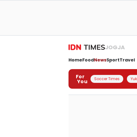
JOGJA
Home
Food
News
Sport
Travel
For
Soccer Times
Yuk 
You