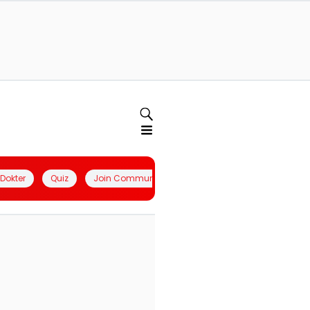
l Dokter
Quiz
Join Community