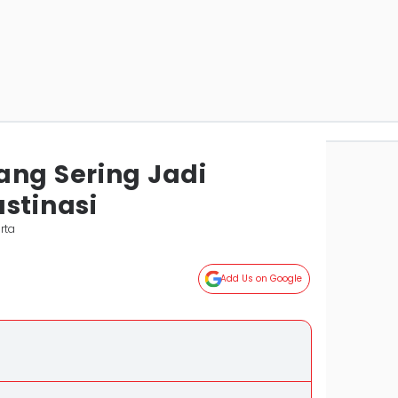
ang Sering Jadi
stinasi
rta
Add Us on Google