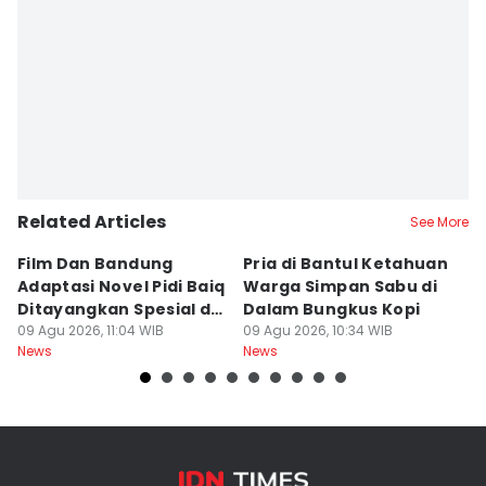
Related Articles
See More
Film Dan Bandung
Pria di Bantul Ketahuan
J
Adaptasi Novel Pidi Baiq
Warga Simpan Sabu di
P
Ditayangkan Spesial di
Dalam Bungkus Kopi
H
Jogja
09 Agu 2026, 11:04 WIB
09 Agu 2026, 10:34 WIB
I
09
News
News
Ne