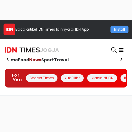
Baca artikel
IDN Times
lainnya di IDN App
Install
JOGJA
Home
Food
News
Sport
Travel
For
Soccer Times
Yuk Pilih !
Iklanin di IDN
INSI
You