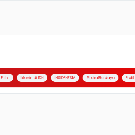
Pilih !
Iklanin di IDN
INSIDENESIA
#LokalBerdaya
Profi