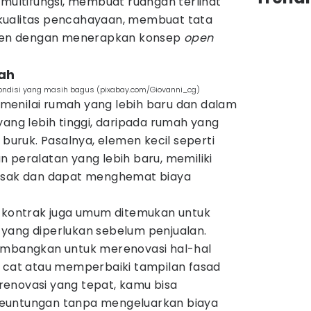
ltifungsi, membuat ruangan terlihat
kualitas pencahayaan, membuat tata
isien dengan menerapkan konsep
open
mah
ondisi yang masih bagus (pixabay.com/Giovanni_cg)
menilai rumah yang lebih baru dan dalam
yang lebih tinggi, daripada rumah yang
 buruk. Pasalnya, elemen kecil seperti
dan peralatan yang lebih baru, memiliki
rusak dan dapat menghemat biaya
m kontrak juga umum ditemukan untuk
yang diperlukan sebelum penjualan.
imbangkan untuk merenovasi hal-hal
i cat atau memperbaiki tampilan fasad
enovasi yang tepat, kamu bisa
euntungan tanpa mengeluarkan biaya