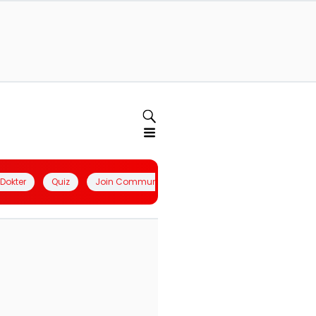
l Dokter
Quiz
Join Community