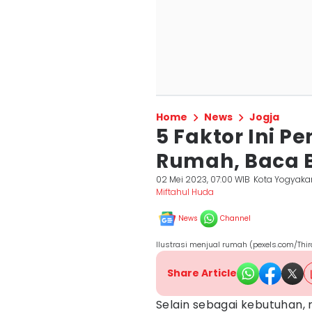
Home
News
Jogja
5 Faktor Ini P
Rumah, Baca B
02 Mei 2023, 07:00 WIB
Kota Yogyaka
Miftahul Huda
News
Channel
Ilustrasi menjual rumah (pexels.com/Th
Share Article
Selain sebagai kebutuhan, 