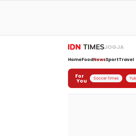
JOGJA
Home
Food
News
Sport
Travel
For
Soccer Times
Yuk 
You