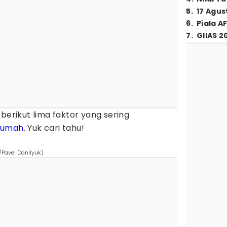
5
.
17 Agus
6
.
Piala A
7
.
GIIAS 2
, berikut lima faktor yang sering
 rumah
. Yuk cari tahu!
/Pavel Danilyuk)