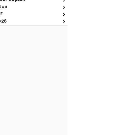
tus
FF
026