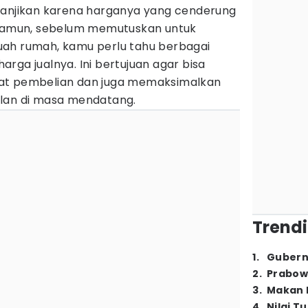
janjikan karena harganya yang cenderung
 Namun, sebelum memutuskan untuk
uah rumah, kamu perlu tahu berbagai
rga jualnya. Ini bertujuan agar bisa
at pembelian dan juga memaksimalkan
alan di masa mendatang.
Trendi
1
.
Gubern
2
.
Prabow
3
.
Makan B
4
.
Nilai T