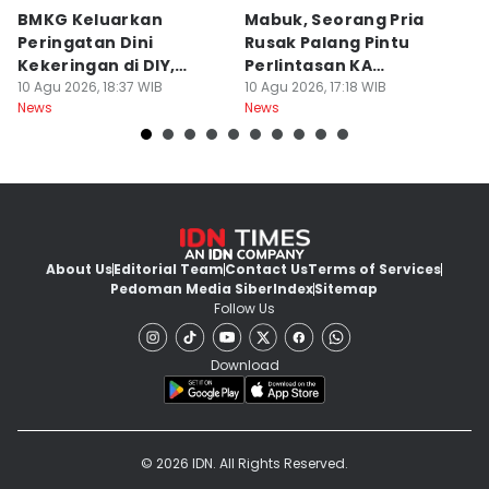
BMKG Keluarkan
Mabuk, Seorang Pria
F
Peringatan Dini
Rusak Palang Pintu
G
Kekeringan di DIY,
Perlintasan KA
P
Kategori Awas
10 Agu 2026, 18:37 WIB
Banyuraden
10 Agu 2026, 17:18 WIB
K
10
News
News
Ne
About Us
Editorial Team
Contact Us
Terms of Services
Pedoman Media Siber
Index
Sitemap
Follow Us
Download
© 2026 IDN. All Rights Reserved.