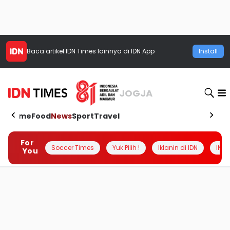
Baca artikel
IDN Times
lainnya di IDN App
Install
JOGJA
Home
Food
News
Sport
Travel
For
Soccer Times
Yuk Pilih !
Iklanin di IDN
INSI
You