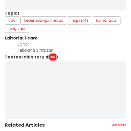
Topics
tidur
keseimbangan hidup
Inspire Me
kamar tidur
feng shui
Editorial Team
Editor
Febriana Sintasari
Tonton lebih seru di
Related Articles
See More