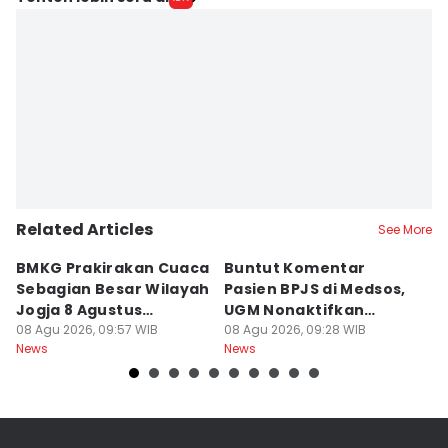
Related Articles
See More
BMKG Prakirakan Cuaca
Buntut Komentar
Sr
Sebagian Besar Wilayah
Pasien BPJS di Medsos,
Ti
Jogja 8 Agustus
UGM Nonaktifkan
P
Berawan
08 Agu 2026, 09:57 WIB
Dokter PPDS
08 Agu 2026, 09:28 WIB
J
08
News
News
Ne