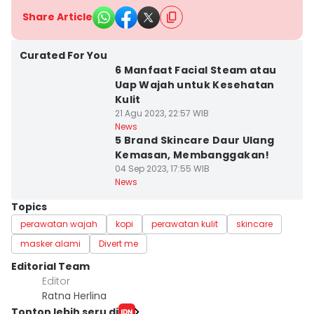
Share Article
Curated For You
6 Manfaat Facial Steam atau
Uap Wajah untuk Kesehatan
Kulit
21 Agu 2023, 22:57 WIB
News
5 Brand Skincare Daur Ulang
Kemasan, Membanggakan!
04 Sep 2023, 17:55 WIB
News
Topics
perawatan wajah
kopi
perawatan kulit
skincare
masker alami
Divert me
Editorial Team
Editor
Ratna Herlina
Tonton lebih seru di