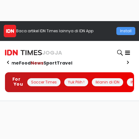
Baca artikel
IDN Times
lainnya di IDN App
Install
JOGJA
Home
Food
News
Sport
Travel
For
Soccer Times
Yuk Pilih !
Iklanin di IDN
INSI
You