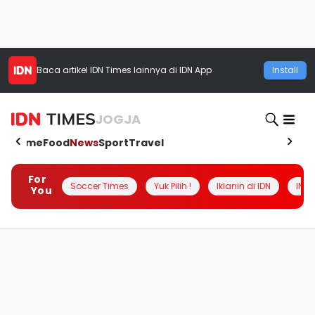
Baca artikel
IDN Times
lainnya di IDN App
Install
JOGJA
Home
Food
News
Sport
Travel
For
Soccer Times
Yuk Pilih !
Iklanin di IDN
INSI
You