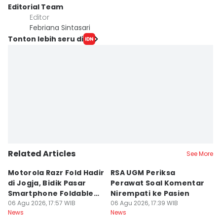
Editorial Team
Editor
Febriana Sintasari
Tonton lebih seru di
Related Articles
See More
Motorola Razr Fold Hadir
RSA UGM Periksa
A
di Jogja, Bidik Pasar
Perawat Soal Komentar
L
Smartphone Foldable
Nirempati ke Pasien
P
Premium
06 Agu 2026, 17:57 WIB
06 Agu 2026, 17:39 WIB
E
06
News
News
Ne