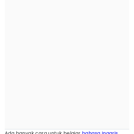
Ada banyak cara untuk belajar
bahasa Inggris
,