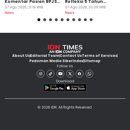
Komentar Pasien BPJS
Refleksi 5 Tahun
B
di Medsos
07 Agu 2026, 21:19 WIB
Perjalanan
07 Agu 2026, 20:09 WIB
J
07
News
News
Ne
About Us
Editorial Team
Contact Us
Terms of Services
Pedoman Media Siber
Index
Sitemap
Follow Us
Download
© 2026 IDN. All Rights Reserved.