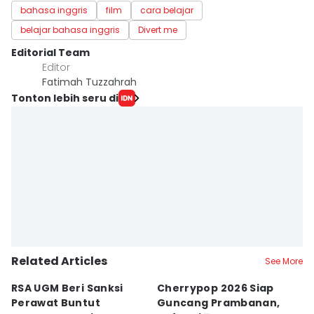
bahasa inggris
film
cara belajar
belajar bahasa inggris
Divert me
Editorial Team
Editor
Fatimah Tuzzahrah
Tonton lebih seru di
Related Articles
See More
RSA UGM Beri Sanksi
Cherrypop 2026 Siap
K
Perawat Buntut
Guncang Prambanan,
K