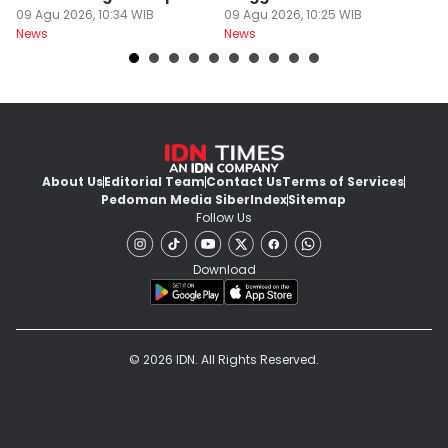
09 Agu 2026, 10:34 WIB
ITB
09 Agu 2026, 10:25 WIB
C
09
News
News
Ne
About Us
Editorial Team
Contact Us
Terms of Services
Pedoman Media Siber
Index
Sitemap
Follow Us
Download
© 2026 IDN. All Rights Reserved.