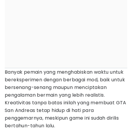
Banyak pemain yang menghabiskan waktu untuk
bereksperimen dengan berbagai mod, baik untuk
bersenang-senang maupun menciptakan
pengalaman bermain yang lebih realistis.
Kreativitas tanpa batas inilah yang membuat GTA
San Andreas tetap hidup di hati para
penggemarnya, meskipun game ini sudah dirilis
bertahun-tahun lalu.