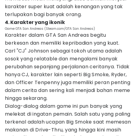
karakter super kuat adalah kenangan yang tak
terlupakan bagi banyak orang.
4. Karakter yang ikonik
Game GTA San Andreas (Steam.com/GTA San Andreas)
Karakter dalam GTA San Andreas begitu
berkesan dan memiliki kepribadian yang kuat.
Carl "CJ" Johnson sebagai tokoh utama adalah
sosok yang relatable dan mengalami banyak
perubahan sepanjang perjalanan ceritanya. Tidak
hanya CJ, karakter lain seperti Big Smoke, Ryder,
dan Officer Tenpenny juga memiliki peran penting
dalam cerita dan sering kali menjadi bahan meme
hingga sekarang.
Dialog-dialog dalam game ini pun banyak yang
melekat di ingatan pemain. Salah satu yang paling
terkenal adalah ucapan Big Smoke saat memesan
makanan di Drive-Thru, yang hingga kini masih