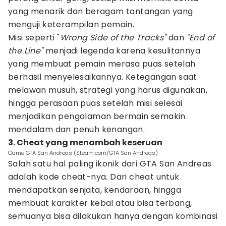
yang menarik dan beragam tantangan yang
menguji keterampilan pemain.
Misi seperti "
Wrong Side of the Tracks"
dan
"End of
the Line"
menjadi legenda karena kesulitannya
yang membuat pemain merasa puas setelah
berhasil menyelesaikannya. Ketegangan saat
melawan musuh, strategi yang harus digunakan,
hingga perasaan puas setelah misi selesai
menjadikan pengalaman bermain semakin
mendalam dan penuh kenangan.
3. Cheat yang menambah keseruan
Game GTA San Andreas (Steam.com/GTA San Andreas)
Salah satu hal paling ikonik dari GTA San Andreas
adalah kode cheat-nya. Dari cheat untuk
mendapatkan senjata, kendaraan, hingga
membuat karakter kebal atau bisa terbang,
semuanya bisa dilakukan hanya dengan kombinasi