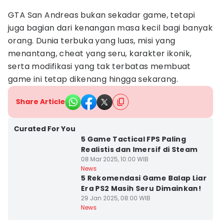
GTA San Andreas bukan sekadar game, tetapi
juga bagian dari kenangan masa kecil bagi banyak
orang. Dunia terbuka yang luas, misi yang
menantang, cheat yang seru, karakter ikonik,
serta modifikasi yang tak terbatas membuat
game ini tetap dikenang hingga sekarang.
Share Article
Curated For You
5 Game Tactical FPS Paling
Realistis dan Imersif di Steam
08 Mar 2025, 10:00 WIB
News
5 Rekomendasi Game Balap Liar
Era PS2 Masih Seru Dimainkan!
29 Jan 2025, 08:00 WIB
News