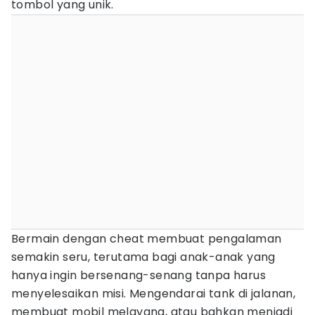
tombol yang unik.
Bermain dengan cheat membuat pengalaman
semakin seru, terutama bagi anak-anak yang
hanya ingin bersenang-senang tanpa harus
menyelesaikan misi. Mengendarai tank di jalanan,
membuat mobil melayang, atau bahkan menjadi