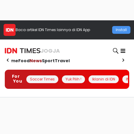
Baca artikel
IDN Times
lainnya di IDN App
Install
JOGJA
Home
Food
News
Sport
Travel
For
Soccer Times
Yuk Pilih !
Iklanin di IDN
INSI
You