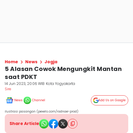
Home
News
Jogja
5 Alasan Cowok Mengungkit Mantan
saat PDKT
14 Jun 2023, 20:06 WIB
Kota Yogyakarta
Sire
News
Channel
Add Us on Google
ilustrasi pasangan (pexels.com/rodnae-prod)
Share Article