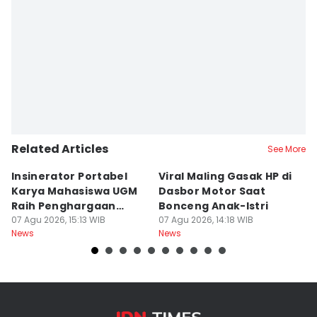
Related Articles
See More
Insinerator Portabel
Viral Maling Gasak HP di
M
Karya Mahasiswa UGM
Dasbor Motor Saat
di
Raih Penghargaan
Bonceng Anak-Istri
S
Internasional
07 Agu 2026, 15:13 WIB
07 Agu 2026, 14:18 WIB
P
06
News
News
Ne