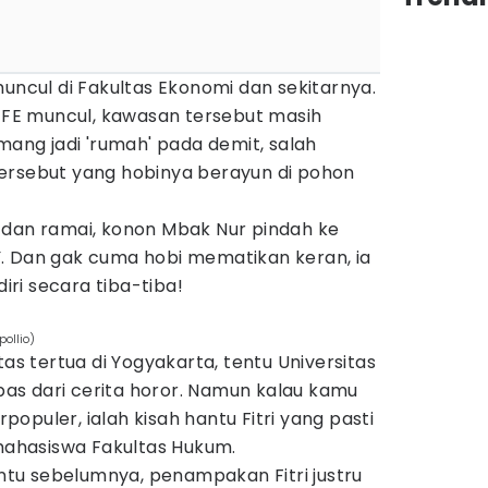
muncul di Fakultas Ekonomi dan sekitarnya.
E muncul, kawasan tersebut masih
ng jadi 'rumah' pada demit, salah
ersebut yang hobinya berayun di pohon
 dan ramai, konon Mbak Nur pindah ke
. Dan gak cuma hobi mematikan keran, ia
ri secara tiba-tiba!
ollio)
tas tertua di Yogyakarta, tentu Universitas
epas dari cerita horor. Namun kalau kamu
opuler, ialah kisah hantu Fitri yang pasti
 mahasiswa Fakultas Hukum.
tu sebelumnya, penampakan Fitri justru