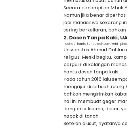
memutuskan buat bunuh dir
Secara penampilan Mbak Ya
Namun jika benar diperhati
jadi mahasiswa sekarang in
sering berkeliaran, bahkan 
2. Dosen Tanpa Kaki, U
Ilustrasi hantu (unsplash.com/@hf_pho
Universitas Ahmad Dahlan 
religius. Meski begitu, kamp
bergulir di kalangan mahas
hantu dosen tanpa kaki.
Pada tahun 2016 lalu sem
mengajar di sebuah ruang 
bahkan mengirimkan kabar k
hal ini membuat geger mah
dengan seksama, dosen ya
napak di tanah.
Setelah diusut, nyatanya 