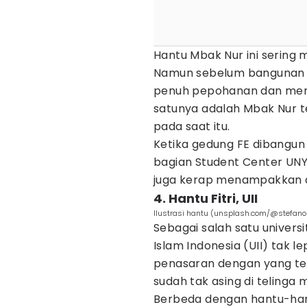
Hantu Mbak Nur ini sering 
Namun sebelum bangunan F
penuh pepohanan dan mema
satunya adalah Mbak Nur t
pada saat itu.
Ketika gedung FE dibangun
bagian Student Center UNY
juga kerap menampakkan di
4. Hantu Fitri, UII
Ilustrasi hantu (unsplash.com/@stefanop
Sebagai salah satu universi
Islam Indonesia (UII) tak l
penasaran dengan yang terp
sudah tak asing di telinga
Berbeda dengan hantu-han