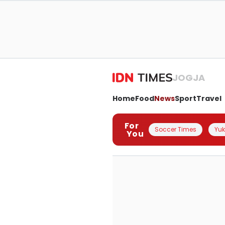
JOGJA
Home
Food
News
Sport
Travel
For
Soccer Times
Yuk 
You