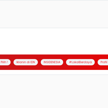
Pilih !
Iklanin di IDN
INSIDENESIA
#LokalBerdaya
Profi