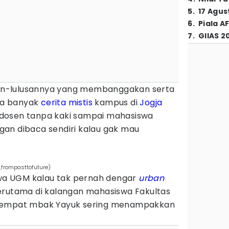
5
.
17 Agus
6
.
Piala A
7
.
GIIAS 2
usan-lulusannya yang membanggakan serta
da banyak
cerita mistis
kampus di
Jogja
ri dosen tanpa kaki sampai mahasiswa
angan dibaca sendiri kalau gak mau
frompasttofuture)
a UGM kalau tak pernah dengar
urban
erutama di kalangan mahasiswa Fakultas
 tempat mbak Yayuk sering menampakkan