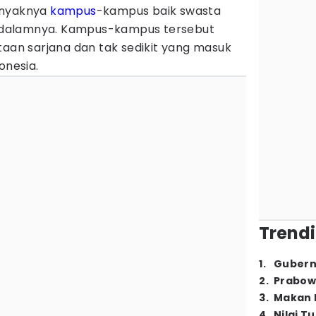
anyaknya
kampus
-kampus baik swasta
di dalamnya. Kampus-kampus tersebut
taan sarjana dan tak sedikit yang masuk
donesia.
Trendi
1
.
Gubern
2
.
Prabow
3
.
Makan B
4
.
Nilai T