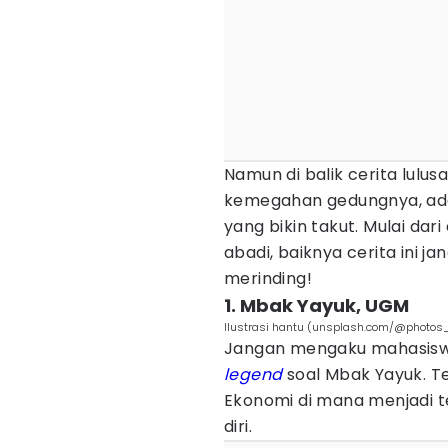
Namun di balik cerita lul
kemegahan gedungnya, a
yang bikin takut. Mulai da
abadi, baiknya cerita ini j
merinding!
1. Mbak Yayuk, UGM
Ilustrasi hantu (unsplash.com/@photos_
Jangan mengaku mahasisw
legend
soal Mbak Yayuk. T
Ekonomi di mana menjadi
diri.