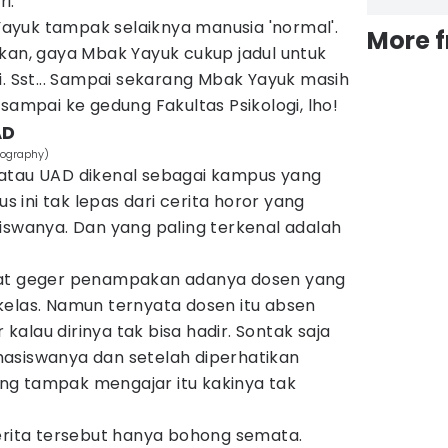
i.
yuk tampak selaiknya manusia 'normal'.
More 
kan, gaya Mbak Yayuk cukup jadul untuk
i. Sst... Sampai sekarang Mbak Yayuk masih
sampai ke gedung Fakultas Psikologi, lho!
AD
tography)
atau UAD dikenal sebagai kampus yang
us ini tak lepas dari cerita horor yang
iswanya. Dan yang paling terkenal adalah
pat geger penampakan adanya dosen yang
kelas. Namun ternyata dosen itu absen
alau dirinya tak bisa hadir. Sontak saja
asiswanya dan setelah diperhatikan
ng tampak mengajar itu kakinya tak
cerita tersebut hanya bohong semata.