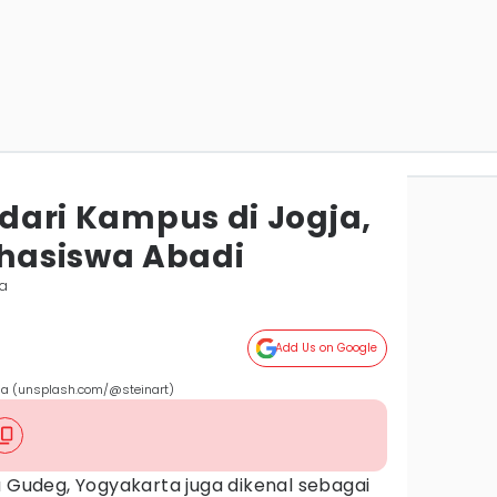
s dari Kampus di Jogja,
hasiswa Abadi
ta
Add Us on Google
ogja (unsplash.com/@steinart)
a Gudeg, Yogyakarta juga dikenal sebagai