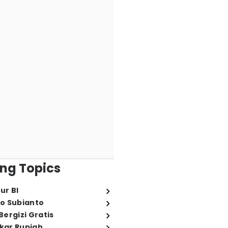
ng Topics
ur BI
o Subianto
ergizi Gratis
ukar Rupiah