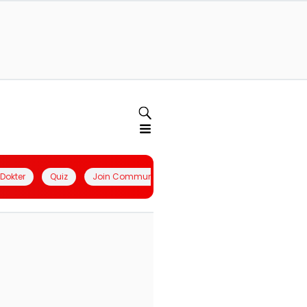
l Dokter
Quiz
Join Community