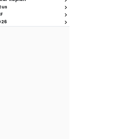
tus
FF
026