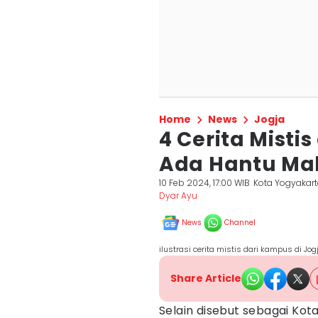
Home
News
Jogja
4 Cerita Misti
Ada Hantu Ma
10 Feb 2024, 17:00 WIB
Kota Yogyakar
Dyar Ayu
News
Channel
ilustrasi cerita mistis dari kampus di J
Share Article
Selain disebut sebagai Kot