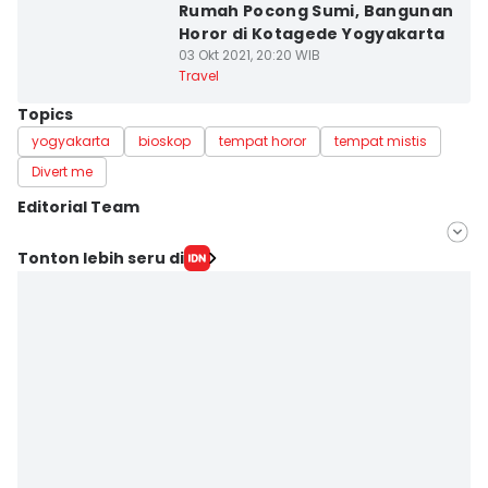
Rumah Pocong Sumi, Bangunan
Horor di Kotagede Yogyakarta
03 Okt 2021, 20:20 WIB
Travel
Topics
yogyakarta
bioskop
tempat horor
tempat mistis
Divert me
Editorial Team
Editor
Tonton lebih seru di
Dyar Ayu
Editor
Paulus Risang