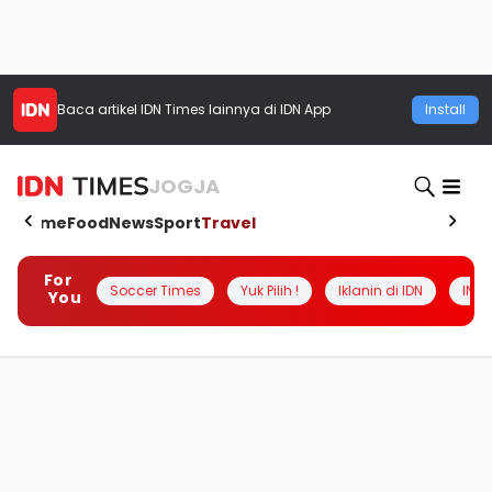
Baca artikel
IDN Times
lainnya di IDN App
Install
JOGJA
Home
Food
News
Sport
Travel
For
Soccer Times
Yuk Pilih !
Iklanin di IDN
INSI
You