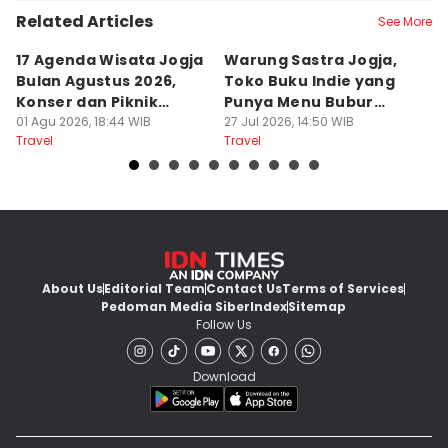
Related Articles
See More
17 Agenda Wisata Jogja
Warung Sastra Jogja,
13
Bulan Agustus 2026,
Toko Buku Indie yang
L
Konser dan Piknik
Punya Menu Bubur
Fa
Literasi
01 Agu 2026, 18:44 WIB
Manado
27 Jul 2026, 14:50 WIB
M
20
Travel
Travel
Tr
About Us
Editorial Team
Contact Us
Terms of Services
Pedoman Media Siber
Index
Sitemap
Follow Us
Download