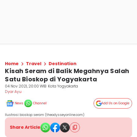
Home
Travel
Destination
Kisah Seram di Balik Megahnya Salah
Satu Bioskop di Yogyakarta
04 Nov 2021, 20:00 WIB
Kota Yogyakarta
Dyar Ayu
News
Channel
Add Us on Google
Ilustrasi bioskop seram (theodysseyonline.com)
Share Article