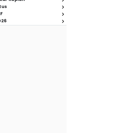
tus
FF
026