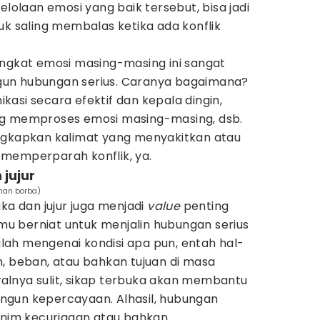
laan emosi yang baik tersebut, bisa jadi
uk saling membalas ketika ada konflik
ingkat emosi masing-masing ini sangat
un hubungan serius. Caranya bagaimana?
asi secara efektif dan kepala dingin,
ng memproses emosi masing-masing, dsb.
ngkapkan kalimat yang menyakitkan atau
memperparah konflik, ya.
 jujur
han borba)
ka dan jujur juga menjadi
value
penting
kamu berniat untuk menjalin hubungan serius
ah mengenai kondisi apa pun, entah hal-
, beban, atau bahkan tujuan di masa
lnya sulit, sikap terbuka akan membantu
ngun kepercayaan. Alhasil, hubungan
minim kecurigaan atau bahkan