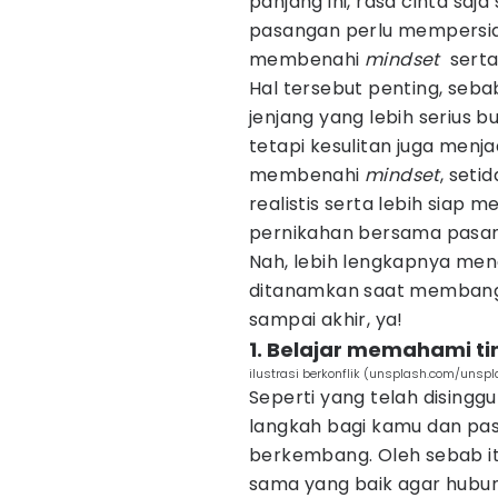
panjang ini, rasa cinta sa
pasangan perlu mempersi
membenahi
mindset
sert
Hal tersebut penting, se
jenjang yang lebih serius bu
tetapi kesulitan juga menj
membenahi
mindset
, seti
realistis serta lebih siap
pernikahan bersama pasan
Nah, lebih lengkapnya men
ditanamkan saat membangu
sampai akhir, ya!
1. Belajar memahami t
ilustrasi berkonflik (unsplash.com/unsp
Seperti yang telah disingg
langkah bagi kamu dan pa
berkembang. Oleh sebab it
sama yang baik agar hubun