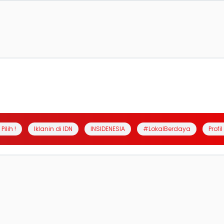
Pilih !
Iklanin di IDN
INSIDENESIA
#LokalBerdaya
Profi