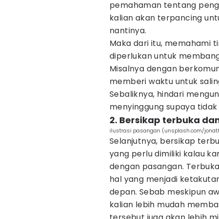
pemahaman tentang pengelo
kalian akan terpancing unt
nantinya.
Maka dari itu, memahami t
diperlukan untuk membang
Misalnya dengan berkomunik
memberi waktu untuk sali
Sebaliknya, hindari mengu
menyinggung supaya tidak 
2. Bersikap terbuka dan
ilustrasi pasangan (unsplash.com/jonat
Selanjutnya, bersikap terbu
yang perlu dimiliki kalau 
dengan pasangan. Terbukal
hal yang menjadi ketakutan
depan. Sebab meskipun awa
kalian lebih mudah memba
tersebut juga akan lebih 