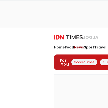
JOGJA
Home
Food
News
Sport
Travel
For
Soccer Times
Yuk 
You