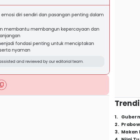
emosi diri sendiri dan pasangan penting dalam
 akan membantu membangun kepercayaan dan
panjangan
njadi fondasi penting untuk menciptakan
serta nyaman
ssisted and reviewed by our editorial team.
Trendi
1
.
Gubern
2
.
Prabow
3
.
Makan B
4
.
Nilai T