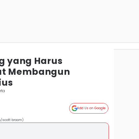
ng yang Harus
aat Membangun
ius
rta
Add Us on Google
m/scott broom)