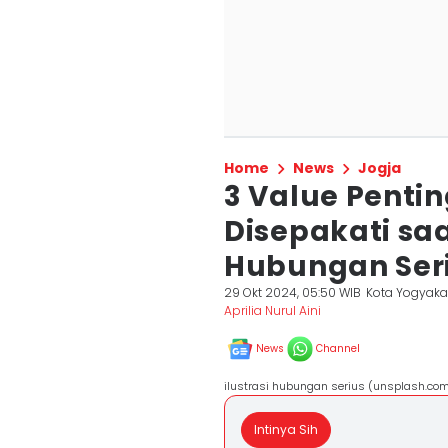
Home
News
Jogja
3 Value Penti
Disepakati s
Hubungan Ser
29 Okt 2024, 05:50 WIB
Kota Yogyaka
Aprilia Nurul Aini
News
Channel
ilustrasi hubungan serius (unsplash.co
Intinya Sih