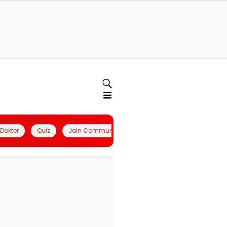
l Dokter
Quiz
Join Community