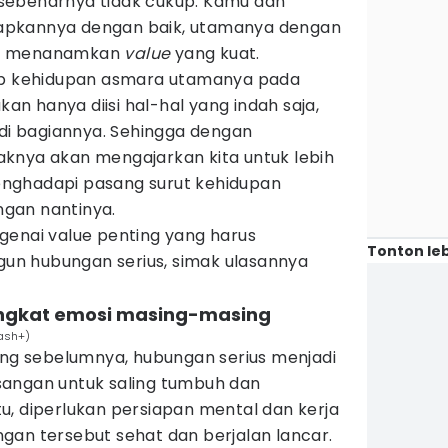
ja sebenarnya tidak cukup. Kamu dan
apkannya dengan baik, utamanya dengan
a menanamkan
value
yang kuat.
bab kehidupan asmara utamanya pada
kan hanya diisi hal-hal yang indah saja,
adi bagiannya. Sehingga dengan
daknya akan mengajarkan kita untuk lebih
 menghadapi pasang surut kehidupan
gan nantinya.
genai value penting yang harus
Tonton leb
n hubungan serius, simak ulasannya
ingkat emosi masing-masing
lash+)
ung sebelumnya, hubungan serius menjadi
sangan untuk saling tumbuh dan
u, diperlukan persiapan mental dan kerja
gan tersebut sehat dan berjalan lancar.