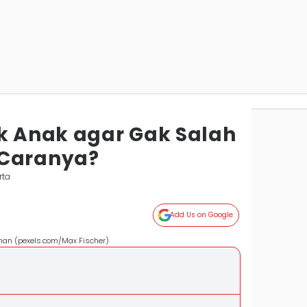
ik Anak agar Gak Salah
 Caranya?
rta
Add Us on Google
an (pexels.com/Max Fischer)