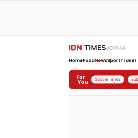
JOGJA
Home
Food
News
Sport
Travel
For
Soccer Times
Yuk 
You