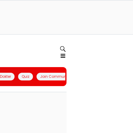
l Dokter
Quiz
Join Community