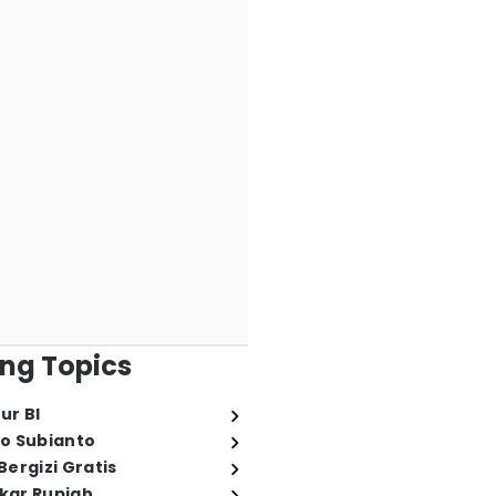
ng Topics
ur BI
o Subianto
ergizi Gratis
ukar Rupiah