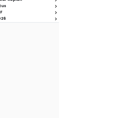
tus
FF
026