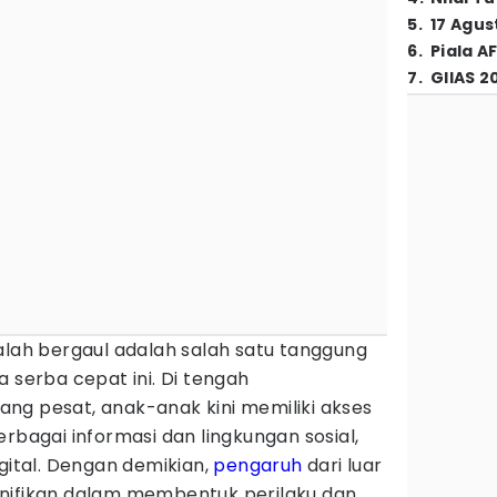
5
.
17 Agus
6
.
Piala A
7
.
GIIAS 2
alah bergaul adalah salah satu tanggung
a serba cepat ini. Di tengah
ng pesat, anak-anak kini memiliki akses
rbagai informasi dan lingkungan sosial,
igital. Dengan demikian,
pengaruh
dari luar
nifikan dalam membentuk perilaku dan