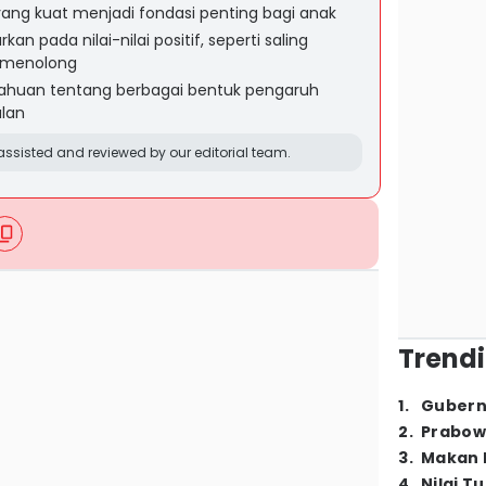
a yang kuat menjadi fondasi penting bagi anak
an pada nilai-nilai positif, seperti saling
-menolong
etahuan tentang berbagai bentuk pengaruh
ulan
ssisted and reviewed by our editorial team.
Trendi
1
.
Gubern
2
.
Prabow
3
.
Makan B
4
.
Nilai T