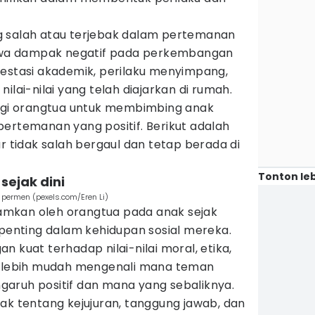
g salah atau terjebak dalam pertemanan
wa dampak negatif pada perkembangan
restasi akademik, perilaku menyimpang,
ilai-nilai yang telah diajarkan di rumah.
bagi orangtua untuk membimbing anak
ertemanan yang positif. Berikut adalah
ar tidak salah bergaul dan tetap berada di
Tonton leb
 sejak dini
permen (pexels.com/Eren Li)
anamkan oleh orangtua pada anak sejak
 penting dalam kehidupan sosial mereka.
 kuat terhadap nilai-nilai moral, etika,
n lebih mudah mengenali mana teman
aruh positif dan mana yang sebaliknya.
ak tentang kejujuran, tanggung jawab, dan