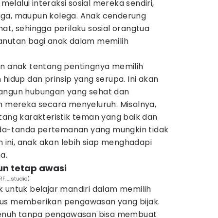
lalui interaksi sosial mereka sendiri,
gga, maupun kolega. Anak cenderung
at, sehingga perilaku sosial orangtua
anutan bagi anak dalam memilih
an anak tentang pentingnya memilih
 hidup dan prinsip yang serupa. Ini akan
gun hubungan yang sehat dan
mereka secara menyeluruh. Misalnya,
tang karakteristik teman yang baik dan
da-tanda pertemanan yang mungkin tidak
ni, anak akan lebih siap menghadapi
a.
un tetap awasi
RF._.studio)
k untuk belajar mandiri dalam memilih
rus memberikan pengawasan yang bijak.
enuh tanpa pengawasan bisa membuat