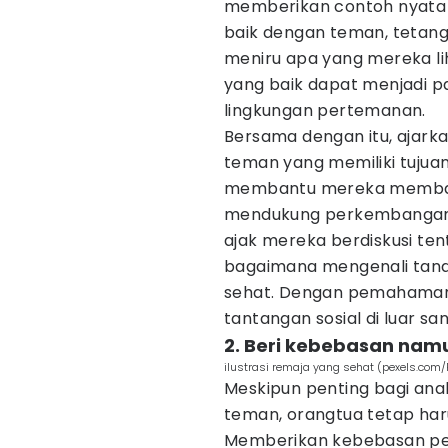
memberikan contoh nyata me
baik dengan teman, tetan
meniru apa yang mereka lih
yang baik dapat menjadi p
lingkungan pertemanan.
Bersama dengan itu, ajark
teman yang memiliki tujuan
membantu mereka memban
mendukung perkembangan 
ajak mereka berdiskusi ten
bagaimana mengenali tan
sehat. Dengan pemahaman i
tantangan sosial di luar san
2. Beri kebebasan nam
ilustrasi remaja yang sehat (pexels.com/
Meskipun penting bagi ana
teman, orangtua tetap ha
Memberikan kebebasan p