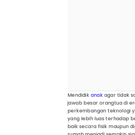
Mendidik
anak
agar tidak s
jawab besar orangtua di er
perkembangan teknologi ya
yang lebih luas terhadap be
baik secara fisik maupun d
rumah menjadi semakin sig