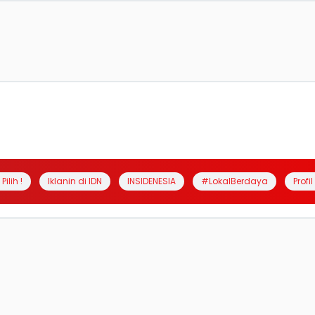
Pilih !
Iklanin di IDN
INSIDENESIA
#LokalBerdaya
Profi