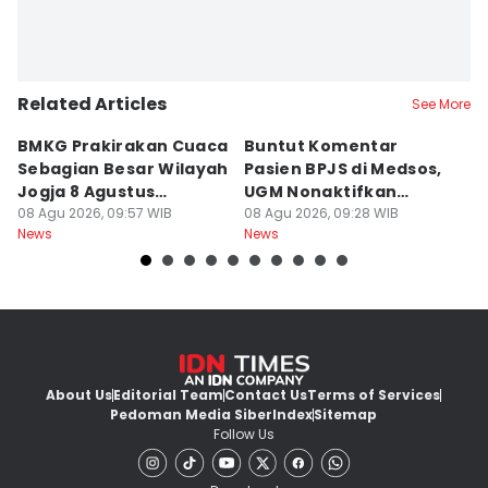
Related Articles
See More
BMKG Prakirakan Cuaca
Buntut Komentar
Sr
Sebagian Besar Wilayah
Pasien BPJS di Medsos,
Ti
Jogja 8 Agustus
UGM Nonaktifkan
P
Berawan
08 Agu 2026, 09:57 WIB
Dokter PPDS
08 Agu 2026, 09:28 WIB
J
08
News
News
Ne
About Us
Editorial Team
Contact Us
Terms of Services
Pedoman Media Siber
Index
Sitemap
Follow Us