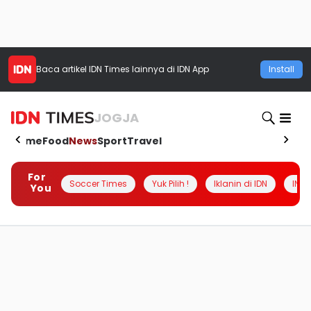
Baca artikel
IDN Times
lainnya di IDN App
Install
JOGJA
Home
Food
News
Sport
Travel
For
Soccer Times
Yuk Pilih !
Iklanin di IDN
INSI
You