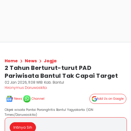
Home
News
Jogja
2 Tahun Berturut-turut PAD
Pariwisata Bantul Tak Capai Target
02 Jan 2026, 11:08 WIB
Kab. Bantul
Hironymus Daruwaskita
News
Channel
Add Us on Google
Objek wisata Pantai Parangtritis Bantul Yogyakarta. (IDN
Times/Daruwaskita)
Intinya Sih