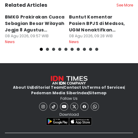
Related Articles
See More
BMKG Prakirakan Cuaca
Buntut Komentar
Sr
Sebagian Besar Wilayah
Pasien BPJS di Medsos,
Ti
Jogja 8 Agustus
UGM Nonaktifkan
P
Berawan
08 Agu 2026, 09:57 WIB
Dokter PPDS
08 Agu 2026, 09:28 WIB
J
08
News
News
Ne
About Us
Editorial Team
Contact Us
Terms of Services
Pedoman Media Siber
Index
Sitemap
Follow Us
Download