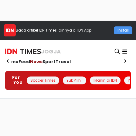
Baca artikel
IDN Times
lainnya di IDN App
Install
JOGJA
Home
Food
News
Sport
Travel
For
Soccer Times
Yuk Pilih !
Iklanin di IDN
INSI
You