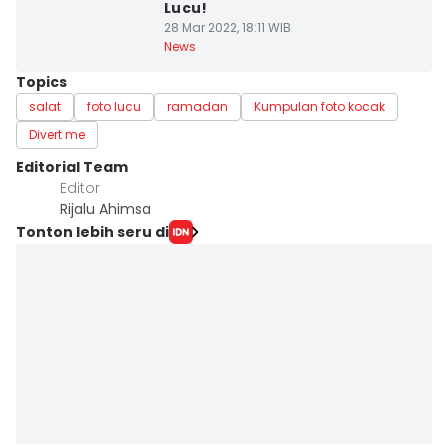
Lucu!
28 Mar 2022, 18:11 WIB
News
Topics
salat
foto lucu
ramadan
Kumpulan foto kocak
Divert me
Editorial Team
Editor
Rijalu Ahimsa
Tonton lebih seru di