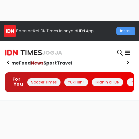
Baca artikel
IDN Times
lainnya di IDN App
Install
JOGJA
Home
Food
News
Sport
Travel
For
Soccer Times
Yuk Pilih !
Iklanin di IDN
INSI
You