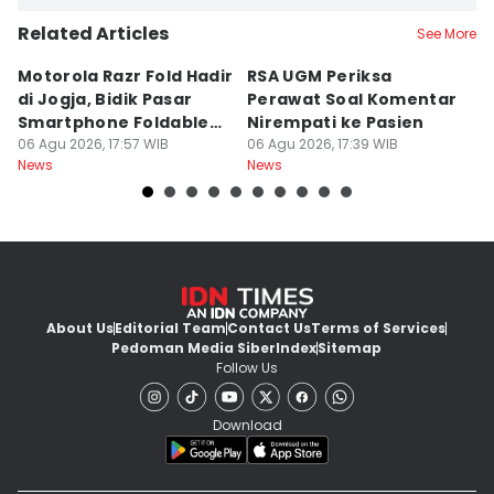
Related Articles
See More
Motorola Razr Fold Hadir
RSA UGM Periksa
A
di Jogja, Bidik Pasar
Perawat Soal Komentar
L
Smartphone Foldable
Nirempati ke Pasien
P
Premium
06 Agu 2026, 17:57 WIB
06 Agu 2026, 17:39 WIB
E
06
News
News
Ne
About Us
Editorial Team
Contact Us
Terms of Services
Pedoman Media Siber
Index
Sitemap
Follow Us
Download