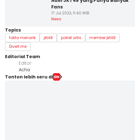
Adel JKT48 yang Punya Banyak
Fans
17 Jul 2023, 11:40 WIB
News
Topics
fakta menarik
jkt48
potret artis
member jkt48
Divert me
Editorial Team
Editor
Acha
Tonton lebih seru di