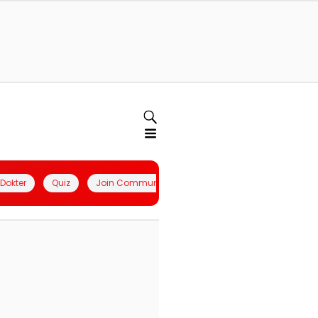
l Dokter
Quiz
Join Community