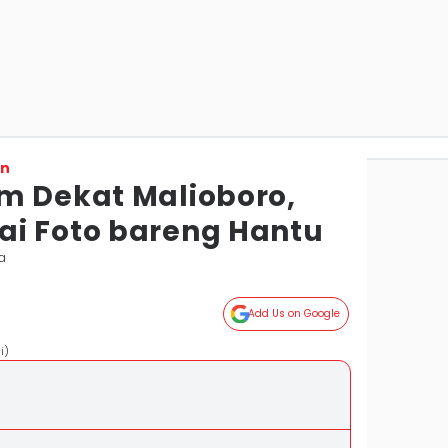
on
m Dekat Malioboro,
i Foto bareng Hantu
a
Add Us on Google
i)