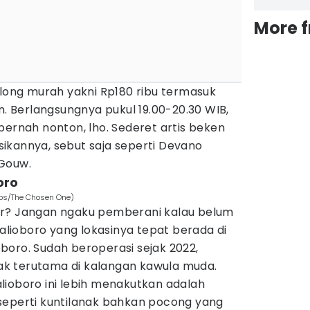
More 
olong murah yakni Rp180 ribu termasuk
Berlangsungnya pukul 19.00-20.30 WIB,
pernah nonton, lho. Sederet artis beken
ikannya, sebut saja seperti Devano
 Gouw.
oro
ps/The Chosen One)
or? Jangan ngaku pemberani kalau belum
ioboro yang lokasinya tepat berada di
boro. Sudah beroperasi sejak 2022,
k terutama di kalangan kawula muda.
lioboro ini lebih menakutkan adalah
seperti kuntilanak bahkan pocong yang