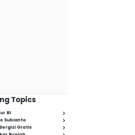
ng Topics
ur BI
o Subianto
ergizi Gratis
ukar Rupiah