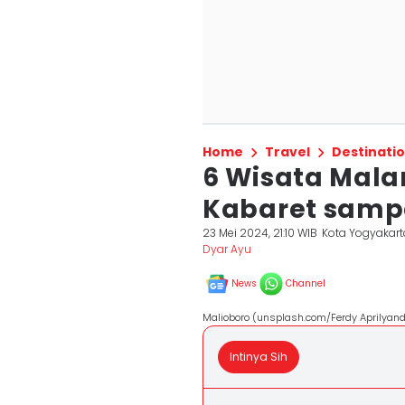
Home
Travel
Destinati
6 Wisata Mala
Kabaret sampa
23 Mei 2024, 21:10 WIB
Kota Yogyakart
Dyar Ayu
News
Channel
Malioboro (unsplash.com/Ferdy Aprilyand
Intinya Sih