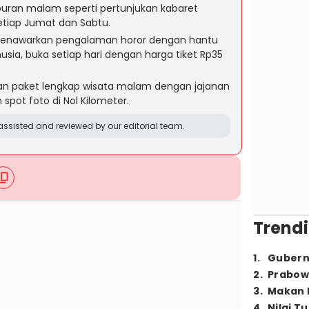
uran malam seperti pertunjukan kabaret
tiap Jumat dan Sabtu.
enawarkan pengalaman horor dengan hantu
sia, buka setiap hari dengan harga tiket Rp35
an paket lengkap wisata malam dengan jajanan
 spot foto di Nol Kilometer.
ssisted and reviewed by our editorial team.
Trendi
1
.
Gubern
2
.
Prabow
3
.
Makan B
4
.
Nilai T