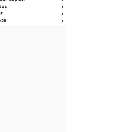
tus
FF
026