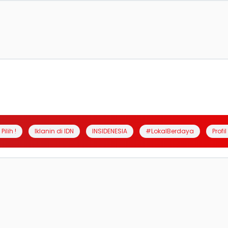
Pilih !
Iklanin di IDN
INSIDENESIA
#LokalBerdaya
Profi