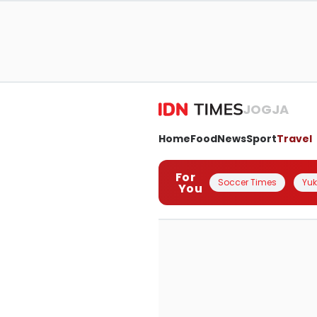
JOGJA
Home
Food
News
Sport
Travel
For
Soccer Times
Yuk 
You