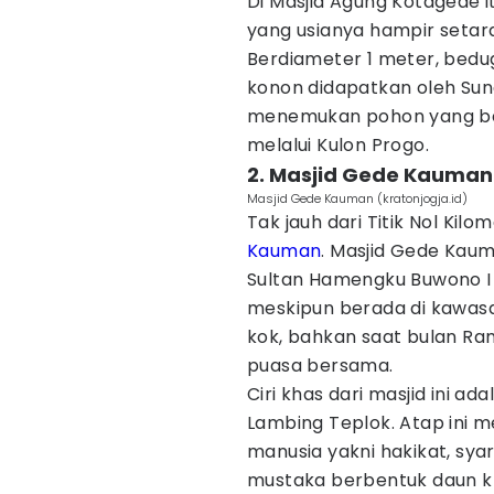
Di Masjid Agung Kotagede i
yang usianya hampir setara 
Berdiameter 1 meter, bedug
konon didapatkan oleh Suna
menemukan pohon yang b
melalui Kulon Progo.
2. Masjid Gede Kauman
Masjid Gede Kauman (kratonjogja.id)
Tak jauh dari Titik Nol Kil
Kauman
. Masjid Gede Kaum
Sultan Hamengku Buwono I 
meskipun berada di kawasa
kok, bahkan saat bulan Ra
puasa bersama.
Ciri khas dari masjid ini a
Lambing Teplok. Atap ini
manusia yakni hakikat, syar
mustaka berbentuk daun kl