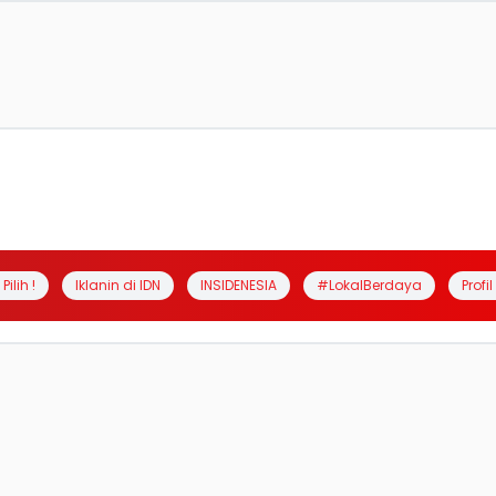
Pilih !
Iklanin di IDN
INSIDENESIA
#LokalBerdaya
Profi