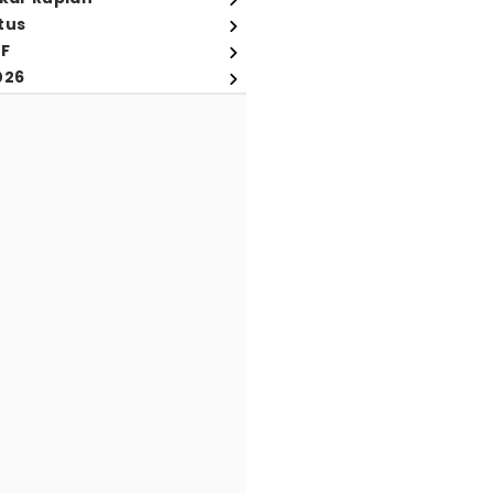
tus
FF
026