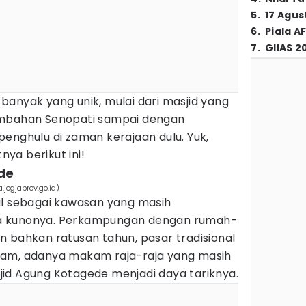
5
.
17 Agus
6
.
Piala A
7
.
GIIAS 2
a banyak yang unik, mulai dari masjid yang
embahan Senopati sampai dengan
enghulu di zaman kerajaan dulu. Yuk,
ya berikut ini!
de
jogjaprov.go.id)
al sebagai kawasan yang masih
a kunonya. Perkampungan dengan rumah-
 bahkan ratusan tahun, pasar tradisional
ram, adanya makam raja-raja yang masih
id Agung Kotagede menjadi daya tariknya.