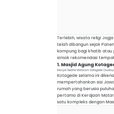
Terlebih, wisata religi Jogj
telah dibangun sejak Pan
kampung bagi khatib atau p
simak rekomendasi tempatn
1. Masjid Agung Kotage
Masjid Gedhe Mataram Kotagede (budaya.
Kotagede selama ini diken
mempertahankan sisi Jaw
rumah yang berusia puluhan
pertama di Kerajaan Mata
satu kompleks dengan Masj