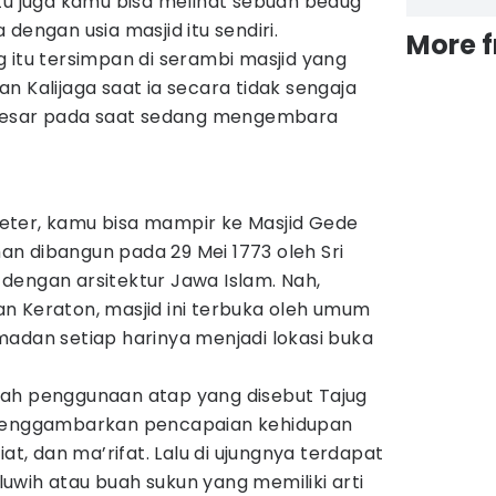
tu juga kamu bisa melihat sebuah bedug
dengan usia masjid itu sendiri.
More 
 itu tersimpan di serambi masjid yang
n Kalijaga saat ia secara tidak sengaja
esar pada saat sedang mengembara
ometer, kamu bisa mampir ke Masjid Gede
an dibangun pada 29 Mei 1773 oleh Sri
dengan arsitektur Jawa Islam. Nah,
n Keraton, masjid ini terbuka oleh umum
madan setiap harinya menjadi lokasi buka
dalah penggunaan atap yang disebut Tajug
 menggambarkan pencapaian kehidupan
iat, dan ma’rifat. Lalu di ujungnya terdapat
uwih atau buah sukun yang memiliki arti