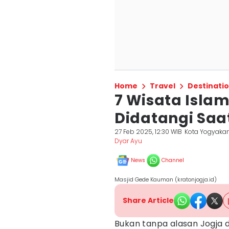
Home
Travel
Destinati
7 Wisata Islam
Didatangi Sa
27 Feb 2025, 12:30 WIB
Kota Yogyakar
Dyar Ayu
News
Channel
Masjid Gede Kauman (kratonjogja.id)
Share Article
Bukan tanpa alasan Jogja di