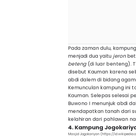
Pada zaman dulu, kampung-
menjadi dua yaitu
jeron
bet
beteng
(di luar benteng). 
disebut Kauman karena se
abdi dalem di bidang agam
Kemunculan kampung ini t
Kauman. Selepas selesai p
Buwono I menunjuk abdi da
mendapatkan tanah dari s
kelahiran dari pahlawan na
4. Kampung Jogokariy
Masjid Jogokariyan (https://id.wikipedia.o