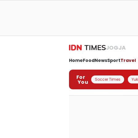
JOGJA
Home
Food
News
Sport
Travel
For
Soccer Times
Yuk 
You