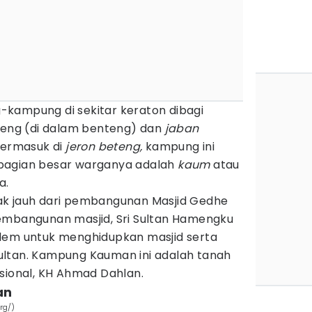
kampung di sekitar keraton dibagi
eng (di dalam benteng) dan
jaban
Termasuk di
jeron beteng,
kampung ini
bagian besar warganya adalah
kaum
atau
a.
ak jauh dari pembangunan Masjid Gedhe
embangunan masjid, Sri Sultan Hamengku
lem untuk menghidupkan masjid serta
ultan. Kampung Kauman ini adalah tanah
sional, KH Ahmad Dahlan.
an
rg/)