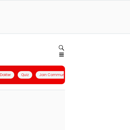
l Dokter
Quiz
Join Community