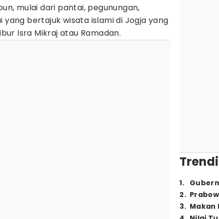
pun, mulai dari pantai, pegunungan,
yang bertajuk wisata islami di Jogja yang
libur Isra Mikraj atau Ramadan.
Trendi
1
.
Gubern
2
.
Prabow
3
.
Makan B
4
.
Nilai T