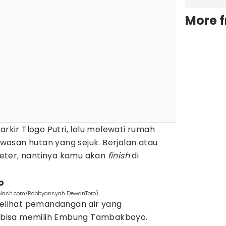
More 
arkir Tlogo Putri, lalu melewati rumah
asan hutan yang sejuk. Berjalan atau
ometer, nantinya kamu akan
finish
di
o
nsplash.com/Robbyansyah DewanToro)
elihat pemandangan air yang
bisa memilih Embung Tambakboyo.