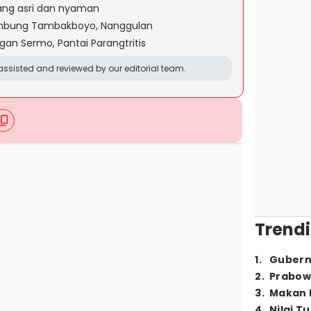
yang asri dan nyaman
Embung Tambakboyo, Nanggulan
an Sermo, Pantai Parangtritis
ssisted and reviewed by our editorial team.
Trendi
1
.
Gubern
2
.
Prabow
3
.
Makan B
4
.
Nilai T