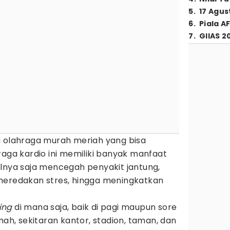
5
.
17 Agus
6
.
Piala A
7
.
GIIAS 2
u olahraga murah meriah yang bisa
raga kardio ini memiliki banyak manfaat
alnya saja mencegah penyakit jantung,
meredakan stres, hingga meningkatkan
ing
di mana saja, baik di pagi maupun sore
mah, sekitaran kantor, stadion, taman, dan