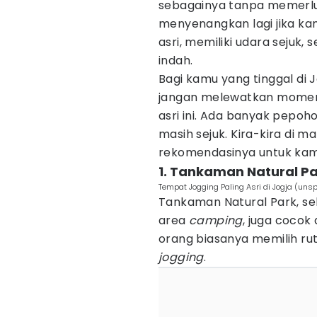
sebagainya tanpa memerlu
menyenangkan lagi jika 
asri, memiliki udara seju
indah.
Bagi kamu yang tinggal di 
jangan melewatkan mome
asri ini. Ada banyak pepoh
masih sejuk. Kira-kira di m
rekomendasinya untuk kam
1. Tankaman Natural P
Tempat Jogging Paling Asri di Jogja (un
Tankaman Natural Park, sel
area
camping
, juga cocok
orang biasanya memilih ru
jogging
.