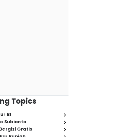
ng Topics
ur BI
o Subianto
ergizi Gratis
ukar Rupiah