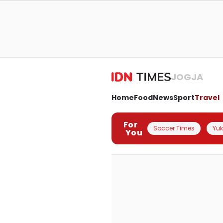
JOGJA
Home
Food
News
Sport
Travel
For
Soccer Times
Yuk 
You