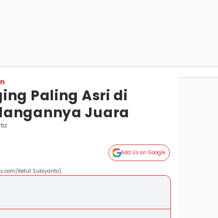
on
ng Paling Asri di
dangannya Juara
rta
Add Us on Google
els.com/Ketut Subiyanto)