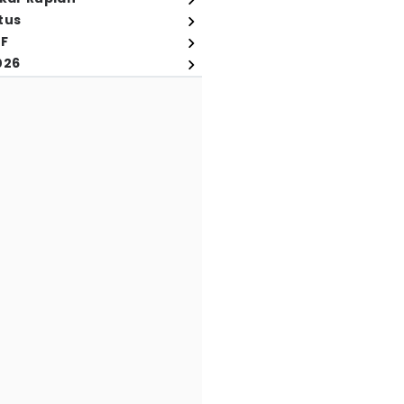
tus
FF
026