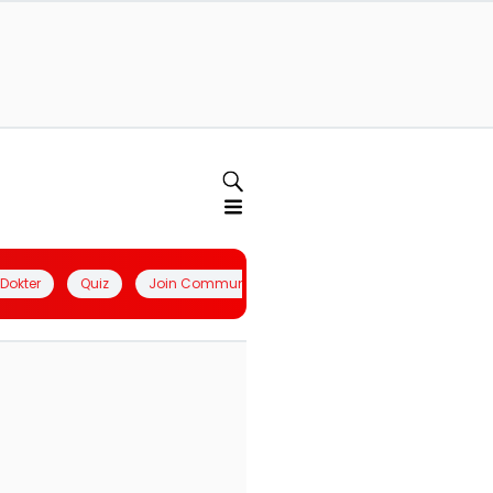
l Dokter
Quiz
Join Community