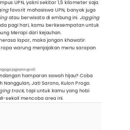
pus UPN, yakni sekitar 1,5 kilometer saja.
ging
favorit mahasiswa UPN, banyak juga
ing
atau berwisata di embung ini.
Jogging
a pagi hari, kamu berkesempatan untuk
ng Merapi dari kejauhan.
 merasa lapar, maka jangan khawatir.
berapa warung menjajakan menu sarapan
ngjogja.jogjaprov.go.id)
dangan hamparan sawah hijau? Coba
 Nanggulan, Jati Sarono, Kulon Progo.
ging track
, tapi untuk kamu yang hobi
i-sekali mencoba area ini.