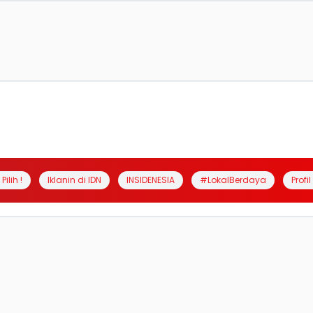
Pilih !
Iklanin di IDN
INSIDENESIA
#LokalBerdaya
Profi