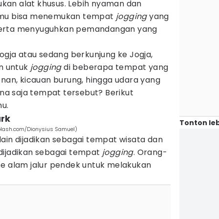
kan alat khusus. Lebih nyaman dan
kamu bisa menemukan tempat
jogging
yang
k, serta menyuguhkan pemandangan yang
Jogja atau sedang berkunjung ke Jogja,
n untuk
jogging
di beberapa tempat yang
onan, kicauan burung, hingga udara yang
ana saja tempat tersebut? Berikut
u.
ark
Tonton leb
splash.com/Dionysius Samuel)
ain dijadikan sebagai tempat wisata dan
 dijadikan sebagai tempat
jogging
. Orang-
te alam jalur pendek untuk melakukan