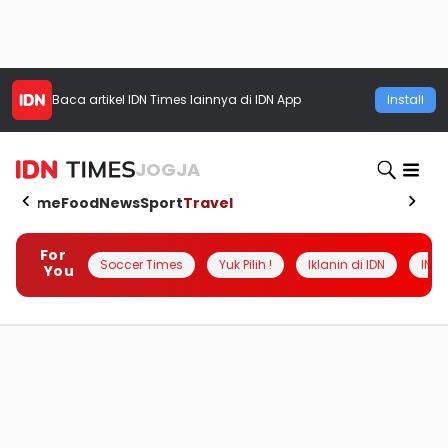
Baca artikel
IDN Times
lainnya di IDN App
Install
JOGJA
Home
Food
News
Sport
Travel
For
Soccer Times
Yuk Pilih !
Iklanin di IDN
INSI
You