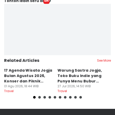
Tonton lebih seru di
Related Articles
See More
17 Agenda Wisata Jogja
Warung Sastra Jogja,
13
Bulan Agustus 2026,
Toko Buku Indie yang
L
Konser dan Piknik
Punya Menu Bubur
Fa
Literasi
01 Agu 2026, 18:44 WIB
Manado
27 Jul 2026, 14:50 WIB
M
20
Travel
Travel
Tr