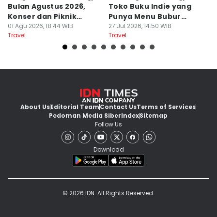
Bulan Agustus 2026,
Toko Buku Indie yang
L
Konser dan Piknik
Punya Menu Bubur
Fa
Literasi
01 Agu 2026, 18:44 WIB
Manado
27 Jul 2026, 14:50 WIB
M
20
Travel
Travel
Tr
About Us
Editorial Team
Contact Us
Terms of Services
Pedoman Media Siber
Index
Sitemap
Follow Us
Download
© 2026 IDN. All Rights Reserved.