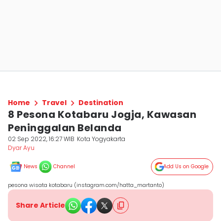
Home
Travel
Destination
8 Pesona Kotabaru Jogja, Kawasan
Peninggalan Belanda
02 Sep 2022, 16:27 WIB
Kota Yogyakarta
Dyar Ayu
News
Channel
Add Us on Google
pesona wisata kotabaru (instagram.com/hatta_martanto)
Share Article