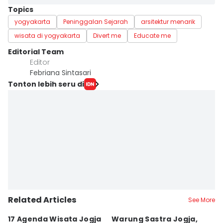
Topics
yogyakarta
Peninggalan Sejarah
arsitektur menarik
wisata di yogyakarta
Divert me
Educate me
Editorial Team
Editor
Febriana Sintasari
Tonton lebih seru di
Related Articles
See More
17 Agenda Wisata Jogja
Warung Sastra Jogja,
13