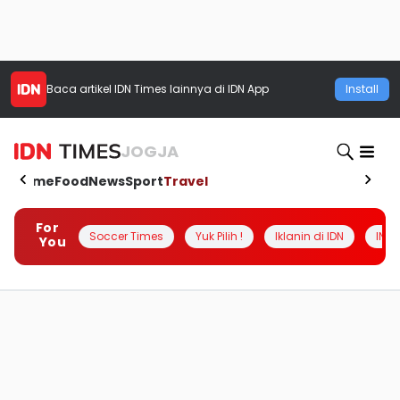
Baca artikel
IDN Times
lainnya di IDN App
Install
JOGJA
Home
Food
News
Sport
Travel
For
Soccer Times
Yuk Pilih !
Iklanin di IDN
INSI
You