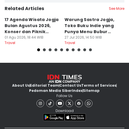
Related Articles
See More
17 Agenda Wisata Jogja
Warung Sastra Jogja,
13
Bulan Agustus 2026,
Toko Buku Indie yang
L
Konser dan Piknik
Punya Menu Bubur
Fa
Literasi
01 Agu 2026, 18:44 WIB
Manado
27 Jul 2026, 14:50 WIB
M
20
Travel
Travel
Tr
About Us
Editorial Team
Contact Us
Terms of Services
Pedoman Media Siber
Index
Sitemap
Follow Us
Download