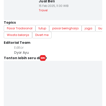
Jual Beli
15 Feb 2025, 11:30 WIB
Travel
Topics
Pasar Tradisional
tutup
pasar beringharjo
jogja
buka
Wisata belanja
Divert me
Editorial Team
Editor
Dyar Ayu
Tonton lebih seru di