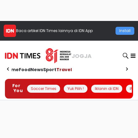
Baca artikel
IDN Times
lainnya di IDN App
Install
JOGJA
Home
Food
News
Sport
Travel
For
Soccer Times
Yuk Pilih !
Iklanin di IDN
INSI
You