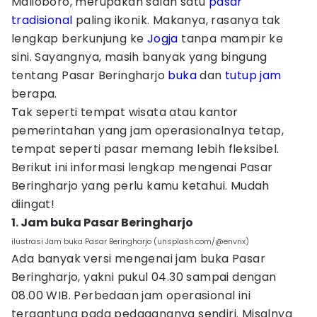
Malioboro, merupakan salah satu
pasar
tradisional
paling ikonik. Makanya, rasanya tak
lengkap berkunjung ke
Jogja
tanpa mampir ke
sini. Sayangnya, masih banyak yang bingung
tentang Pasar Beringharjo
buka
dan
tutup
jam
berapa.
Tak seperti tempat wisata atau kantor
pemerintahan yang jam operasionalnya tetap,
tempat seperti pasar memang lebih fleksibel.
Berikut ini informasi lengkap mengenai Pasar
Beringharjo yang perlu kamu ketahui. Mudah
diingat!
1. Jam buka Pasar Beringharjo
ilustrasi Jam buka Pasar Beringharjo (unsplash.com/@envrix)
Ada banyak versi mengenai jam buka Pasar
Beringharjo, yakni pukul 04.30 sampai dengan
08.00 WIB. Perbedaan jam operasional ini
tergantung pada pedagangnya sendiri. Misalnya