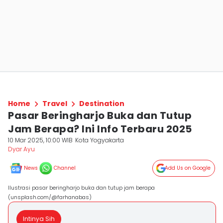
Home
Travel
Destination
Pasar Beringharjo Buka dan Tutup
Jam Berapa? Ini Info Terbaru 2025
10 Mar 2025, 10:00 WIB
Kota Yogyakarta
Dyar Ayu
News
Channel
Add Us on Google
Ilustrasi pasar beringharjo buka dan tutup jam berapa
(unsplash.com/@farhanabas)
Intinya Sih