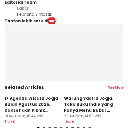
Editorial Team
Editor
Febriana Sintasari
Tonton lebih seru di
Related Articles
See More
17 Agenda Wisata Jogja
Warung Sastra Jogja,
13
Bulan Agustus 2026,
Toko Buku Indie yang
L
Konser dan Piknik
Punya Menu Bubur
Fa
Literasi
01 Agu 2026, 18:44 WIB
Manado
27 Jul 2026, 14:50 WIB
M
20
Travel
Travel
Tr