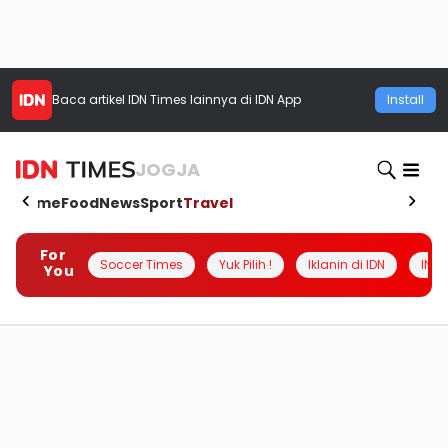
Baca artikel
IDN Times
lainnya di IDN App
Install
JOGJA
Home
Food
News
Sport
Travel
For
Soccer Times
Yuk Pilih !
Iklanin di IDN
INSI
You