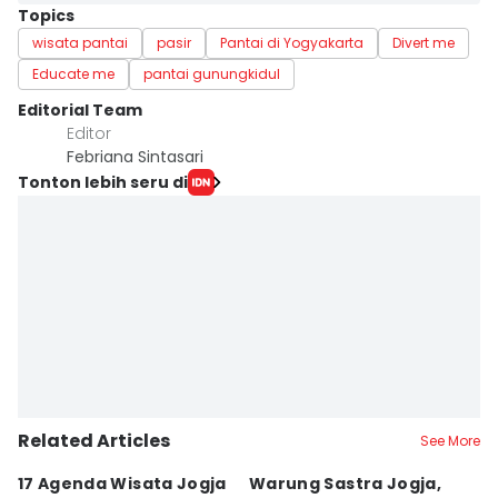
Topics
wisata pantai
pasir
Pantai di Yogyakarta
Divert me
Educate me
pantai gunungkidul
Editorial Team
Editor
Febriana Sintasari
Tonton lebih seru di
Related Articles
See More
17 Agenda Wisata Jogja
Warung Sastra Jogja,
13