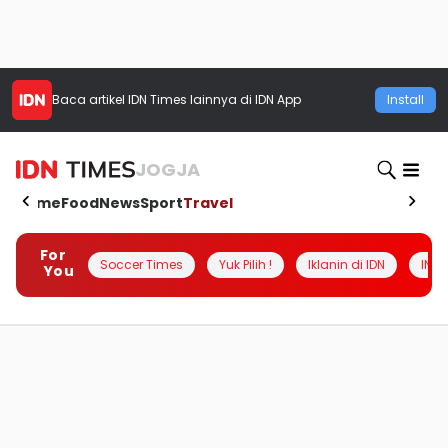
Baca artikel
IDN Times
lainnya di IDN App
Install
JOGJA
Home
Food
News
Sport
Travel
For
Soccer Times
Yuk Pilih !
Iklanin di IDN
INSI
You