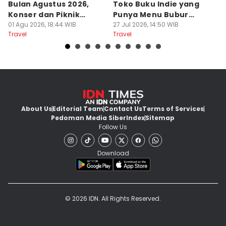
Bulan Agustus 2026,
Toko Buku Indie yang
L
Konser dan Piknik
Punya Menu Bubur
Fa
Literasi
01 Agu 2026, 18:44 WIB
Manado
27 Jul 2026, 14:50 WIB
M
20
Travel
Travel
Tr
About Us
Editorial Team
Contact Us
Terms of Services
Pedoman Media Siber
Index
Sitemap
Follow Us
Download
© 2026 IDN. All Rights Reserved.