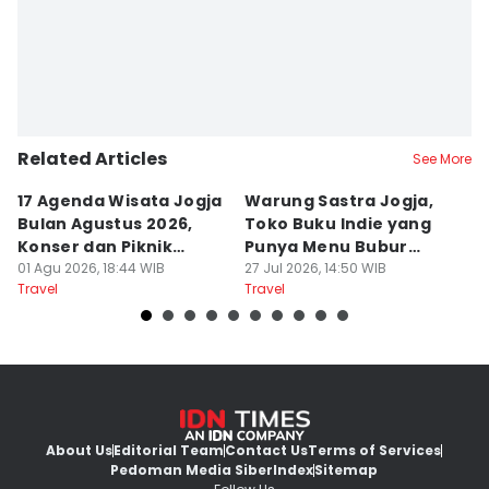
Related Articles
See More
17 Agenda Wisata Jogja
Warung Sastra Jogja,
13
Bulan Agustus 2026,
Toko Buku Indie yang
L
Konser dan Piknik
Punya Menu Bubur
Fa
Literasi
01 Agu 2026, 18:44 WIB
Manado
27 Jul 2026, 14:50 WIB
M
20
Travel
Travel
Tr
About Us
Editorial Team
Contact Us
Terms of Services
Pedoman Media Siber
Index
Sitemap