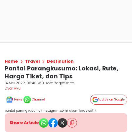
Home
Travel
Destination
Pantai Parangkusumo: Lokasi, Rute,
Harga Tiket, dan Tips
14 Mei 2022, 08:40 WIB
Kota Yogyakarta
Dyar Ayu
News
Channel
Add Us on Google
pantai parangkusumo (instagram.com/laksmilaraswati)
Share Article