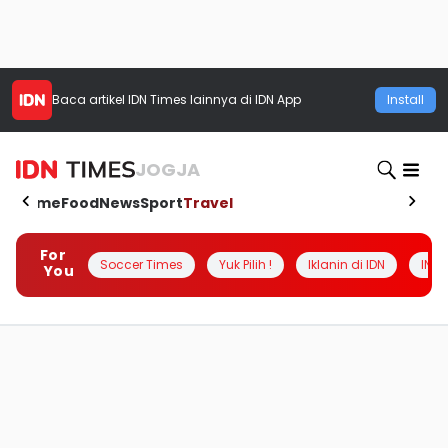
Baca artikel
IDN Times
lainnya di IDN App
Install
JOGJA
Home
Food
News
Sport
Travel
For
Soccer Times
Yuk Pilih !
Iklanin di IDN
INSI
You