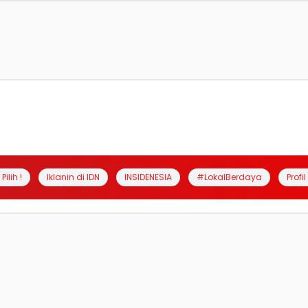
Pilih !
Iklanin di IDN
INSIDENESIA
#LokalBerdaya
Profi