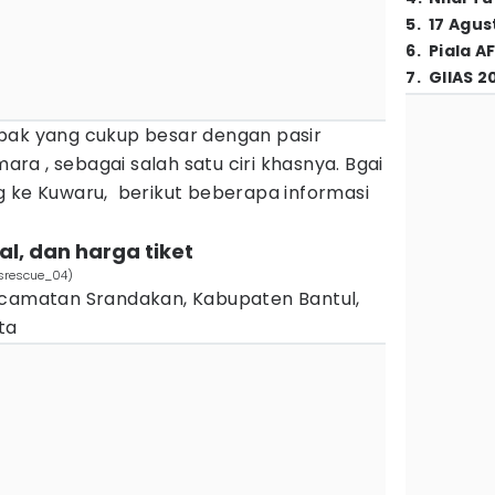
5
.
17 Agus
6
.
Piala A
7
.
GIIAS 2
bak yang cukup besar dengan pasir
a , sebagai salah satu ciri khasnya. Bgai
g ke Kuwaru, berikut beberapa informasi
al, dan harga tiket
srescue_04)
ecamatan Srandakan, Kabupaten Bantul,
ta