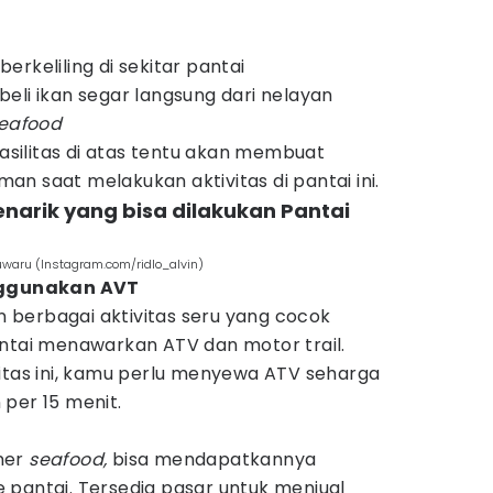
rkeliling di sekitar pantai
eli ikan segar langsung dari nelayan
eafood
ilitas di atas tentu akan membuat
n saat melakukan aktivitas di pantai ini.
enarik yang bisa dilakukan Pantai
Kuwaru (Instagram.com/ridlo_alvin)
enggunakan AVT
berbagai aktivitas seru yang cocok
antai menawarkan ATV dan motor trail.
vitas ini, kamu perlu menyewa ATV seharga
 per 15 menit.
ner
seafood,
bisa mendapatkannya
 pantai. Tersedia pasar untuk menjual