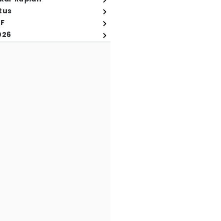
tus
FF
026