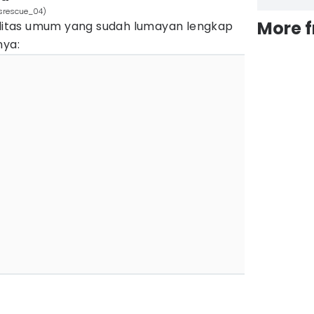
srescue_04)
More 
silitas umum yang sudah lumayan lengkap
nya: