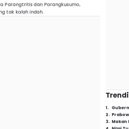
ya Parangtritis dan Parangkusumo,
g tak kalah indah.
Trendi
1
.
Gubern
2
.
Prabow
3
.
Makan B
4
.
Nilai T