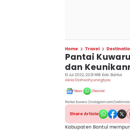
Home
Travel
Destinati
Pantai Kuwaru 
dan Keunika
13 Jul 2022, 20:31 WIB
Kab. Bantul
Alicia Diahwahyuningtyas
News
Channel
Pantai Kuwaru (Instagram.com/satlinma
Share Article
Kabupaten Bantul mempun