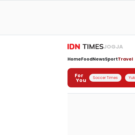
JOGJA
Home
Food
News
Sport
Travel
For
Soccer Times
Yuk 
You