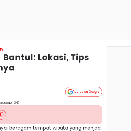
on
Bantul: Lokasi, Tips
nnya
Add Us on Google
srescue_04)
yai beragam tempat wisata yang menjadi