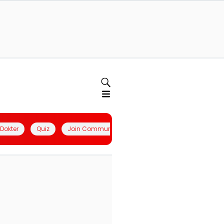
l Dokter
Quiz
Join Community