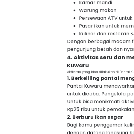
Kamar mandi
Warung makan
Persewaan ATV untuk be
Pasar ikan untuk memb
Kuliner dan restoran
s
Dengan berbagai macam fas
pengunjung betah dan nyama
4. Aktivitas seru dan m
Kuwaru
Aktivitas yang bisa dilakukan di Pantai 
1. Berkeliling pantai m
Pantai Kuwaru menawarkan 
untuk dicoba. Pengelola p
Untuk bisa menikmati akti
Rp25 ribu untuk pemakaian
2. Berburu ikan segar
Bagi kamu penggemar kuli
dengan datang langsung ke