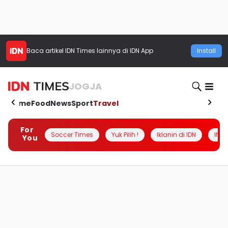
Baca artikel
IDN Times
lainnya di IDN App
Install
JOGJA
Home
Food
News
Sport
Travel
For
Soccer Times
Yuk Pilih !
Iklanin di IDN
INSI
You