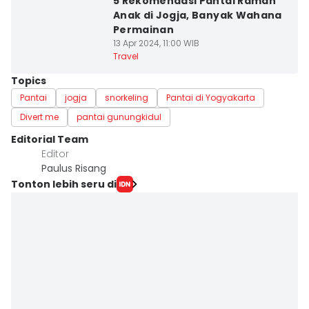
5 Rekomendasi Pantai Ramah
Anak di Jogja, Banyak Wahana
Permainan
13 Apr 2024, 11:00 WIB
Travel
Topics
Pantai
jogja
snorkeling
Pantai di Yogyakarta
Divert me
pantai gunungkidul
Editorial Team
Editor
Paulus Risang
Tonton lebih seru di