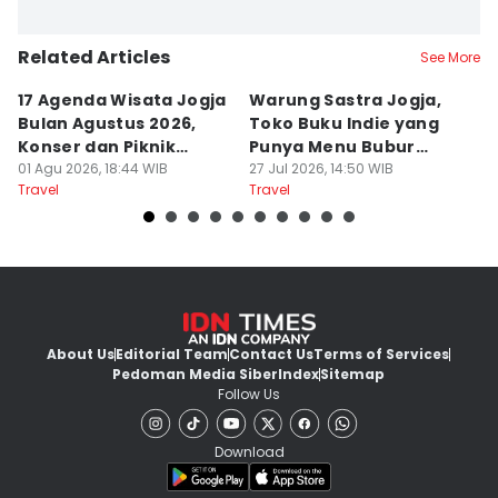
Related Articles
See More
17 Agenda Wisata Jogja
Warung Sastra Jogja,
13
Bulan Agustus 2026,
Toko Buku Indie yang
L
Konser dan Piknik
Punya Menu Bubur
Fa
Literasi
01 Agu 2026, 18:44 WIB
Manado
27 Jul 2026, 14:50 WIB
M
20
Travel
Travel
Tr
About Us
Editorial Team
Contact Us
Terms of Services
Pedoman Media Siber
Index
Sitemap
Follow Us
Download