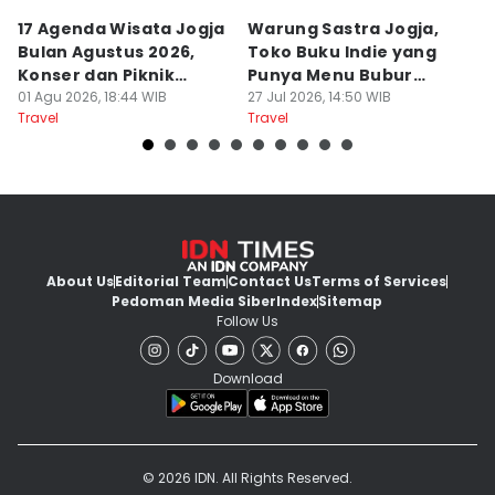
17 Agenda Wisata Jogja
Warung Sastra Jogja,
13
Bulan Agustus 2026,
Toko Buku Indie yang
L
Konser dan Piknik
Punya Menu Bubur
Fa
Literasi
01 Agu 2026, 18:44 WIB
Manado
27 Jul 2026, 14:50 WIB
M
20
Travel
Travel
Tr
About Us
Editorial Team
Contact Us
Terms of Services
Pedoman Media Siber
Index
Sitemap
Follow Us
Download
© 2026 IDN. All Rights Reserved.