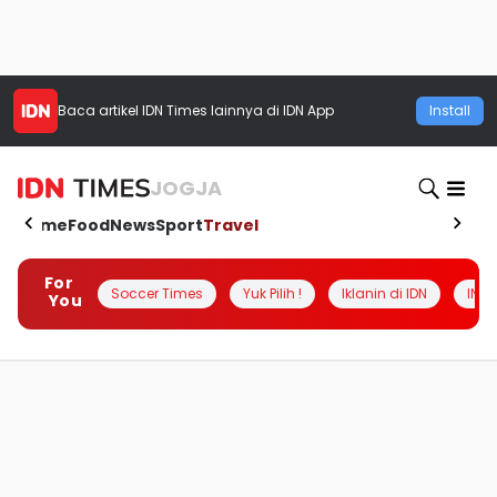
Baca artikel
IDN Times
lainnya di IDN App
Install
JOGJA
Home
Food
News
Sport
Travel
For
Soccer Times
Yuk Pilih !
Iklanin di IDN
INSI
You