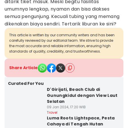
ditarik tiket masuk. Meski begitu fasilitas
umumnya lengkap, nyaman dan bisa diakses
semua pengunjung. Kecuali tubing yang memang
dikenakan biaya sendiri. Tertarik liburan ke sini?
This article is written by our community writers and has been
carefully reviewed by our editorial team. We strive to provide
the most accurate and reliable information, ensuring high
standards of quality, credibility, and trustworthiness.
Share Article
Curated For You
D'Girijati, Beach Club di
Gunungkidul dengan View Laut
Selatan
09 Jan 2024, 17:20 WIB
Travel
Luma Roots Lightspace, Pesta
Cahaya di Tengah Hutan