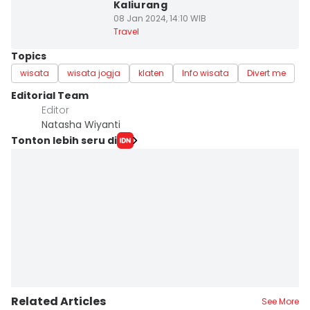
Kaliurang
08 Jan 2024, 14:10 WIB
Travel
Topics
wisata
wisata jogja
klaten
Info wisata
Divert me
Editorial Team
Editor
Natasha Wiyanti
Tonton lebih seru di
Related Articles
See More