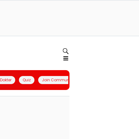
l Dokter
Quiz
Join Community