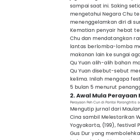
sampai saat ini. Saking se
mengetahui Negara Chu tela
menenggelamkan diri di sun
Kematian penyair hebat t
Chu dan mendatangkan ras
lantas berlomba-lomba m
makanan lain ke sungai ag
Qu Yuan alih-alih bahan m
Qu Yuan disebut-sebut men
kelima. Inilah mengapa fes
5 bulan 5 menurut penang
2. Awal Mula Perayaan 
Perayaan Peh Cun di Pantai Parangtritis
Mengutip jurnal dari Maula
Cina sambil Melestarikan 
Yogyakarta, (199), festival
Gus Dur yang membolehkan