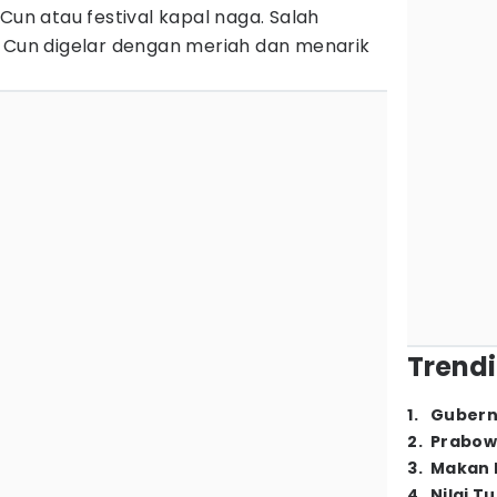
Cun atau festival kapal naga. Salah
h Cun digelar dengan meriah dan menarik
Trendi
1
.
Gubern
2
.
Prabow
3
.
Makan B
4
.
Nilai T