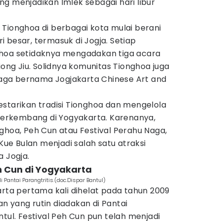
g menjadikan Imlek sebagai hari libur
Tionghoa di berbagai kota mulai berani
 besar, termasuk di Jogja. Setiap
ghoa setidaknya mengadakan tiga acara
iong Jiu. Solidnya komunitas Tionghoa juga
ga bernama Jogjakarta Chinese Art and
estarikan tradisi Tionghoa dan mengelola
 berkembang di Yogyakarta. Karenanya,
ghoa, Peh Cun atau Festival Perahu Naga,
 Kue Bulan menjadi salah satu atraksi
a Jogja.
h Cun di Yogyakarta
 Pantai Parangtritis.(doc.Dispar Bantul)
arta pertama kali dihelat pada tahun 2009
 yang rutin diadakan di Pantai
ntul. Festival Peh Cun pun telah menjadi