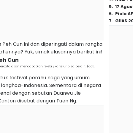
5
.
17 Agus
6
.
Piala A
7
.
GIIAS 2
 Peh Cun ini dan diperingati dalam rangka
ahunnya? Yuk, simak ulasannya berikut ini!
Peh Cun
rcata akan mendapatkan rejeki jika telur bisa berdiri. (dok.
tuk festival perahu naga yang umum
Tionghoa-Indonesia. Sementara di negara
ikenal dengan sebutan Duanwu Jie
anton disebut dengan Tuen Ng.