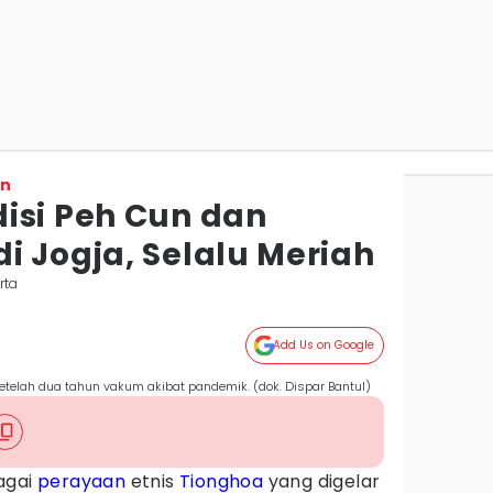
on
isi Peh Cun dan
i Jogja, Selalu Meriah
rta
Add Us on Google
setelah dua tahun vakum akibat pandemik. (dok. Dispar Bantul)
agai
perayaan
etnis
Tionghoa
yang digelar