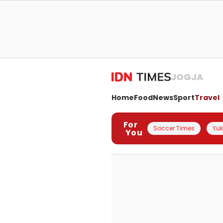
JOGJA
Home
Food
News
Sport
Travel
For
Soccer Times
Yuk 
You