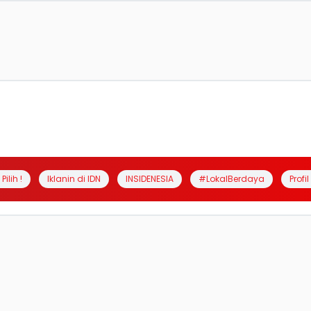
Pilih !
Iklanin di IDN
INSIDENESIA
#LokalBerdaya
Profi