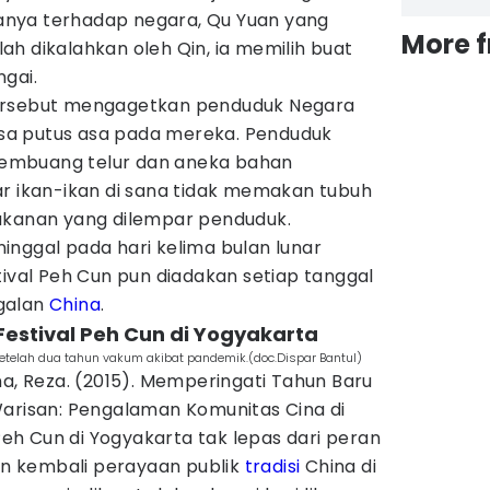
tianya terhadap negara, Qu Yuan yang
More 
h dikalahkan oleh Qin, ia memilih buat
gai.
ersebut mengagetkan penduduk Negara
a putus asa pada mereka. Penduduk
embuang telur dan aneka bahan
ar ikan-ikan di sana tidak memakan tubuh
akanan yang dilempar penduduk.
inggal pada hari kelima bulan lunar
tival Peh Cun pun diadakan setiap tanggal
galan
China
.
Festival Peh Cun di Yogyakarta
 setelah dua tahun vakum akibat pandemik.(doc.Dispar Bantul)
na, Reza. (2015). Memperingati Tahun Baru
Warisan: Pengalaman Komunitas Cina di
 Peh Cun di Yogyakarta tak lepas dari peran
 kembali perayaan publik
tradisi
China di