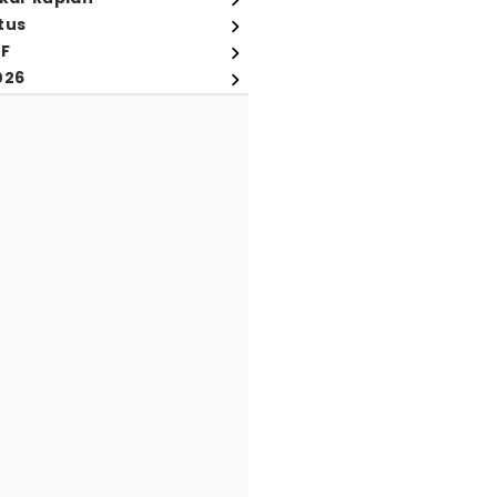
tus
FF
026