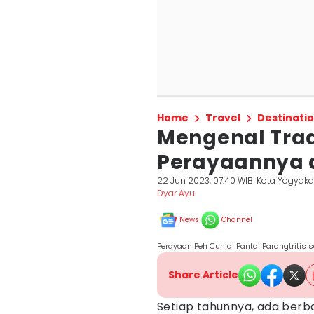
Home
Travel
Destinati
Mengenal Trad
Perayaannya d
22 Jun 2023, 07:40 WIB
Kota Yogyaka
Dyar Ayu
News
Channel
Perayaan Peh Cun di Pantai Parangtritis 
Share Article
Setiap tahunnya, ada berb