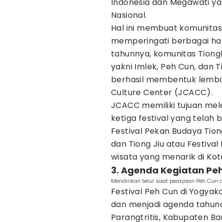
Indonesia dan Megawati yan
Nasional.
Hal ini membuat komunitas 
memperingati berbagai hari
tahunnya, komunitas Tion
yakni Imlek, Peh Cun, dan T
berhasil membentuk lemba
Culture Center (JCACC).
JCACC memiliki tujuan mel
ketiga festival yang telah
Festival Pekan Budaya Tion
dan Tiong Jiu atau Festival
wisata yang menarik di Kot
3. Agenda Kegiatan Pe
Mendirikan telur saat perayaan Peh Cun di
Festival Peh Cun di Yogyak
dan menjadi agenda tahunan
Parangtritis, Kabupaten Ba