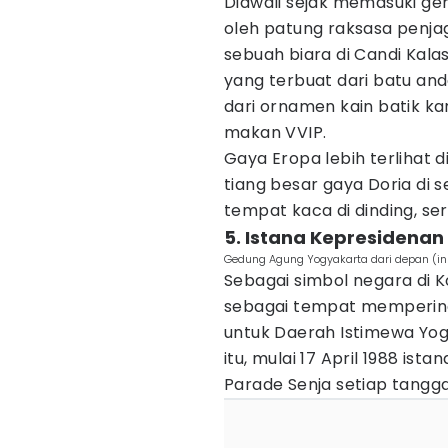
Diawali sejak memasuki g
oleh patung raksasa penjag
sebuah biara di Candi Kala
yang terbuat dari batu and
dari ornamen kain batik ka
makan VVIP.
Gaya Eropa lebih terlihat 
tiang besar gaya Doria di
tempat kaca di dinding, ser
5. Istana Kepresidenan
Gedung Agung Yogyakarta dari depan (in
Sebagai simbol negara di K
sebagai tempat mempering
untuk Daerah Istimewa Yogy
itu, mulai 17 April 1988 is
Parade Senja setiap tangga