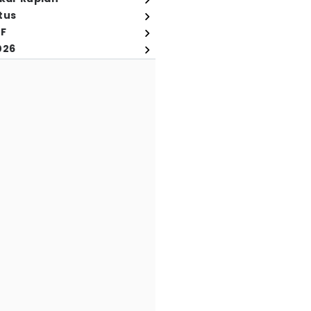
tus
FF
026