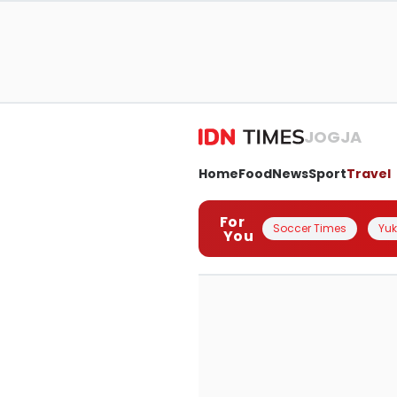
JOGJA
Home
Food
News
Sport
Travel
For
Soccer Times
Yuk 
You