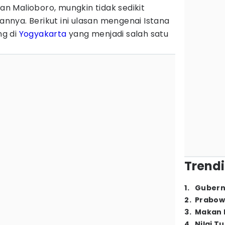
alan Malioboro, mungkin tidak sedikit
nya. Berikut ini ulasan mengenai Istana
ng di
Yogyakarta
yang menjadi salah satu
Trendi
1
.
Gubern
2
.
Prabow
3
.
Makan B
4
.
Nilai T