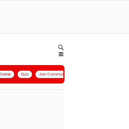
l Dokter
Quiz
Join Community