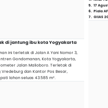
5
.
17 Agus
6
.
Piala A
7
.
GIIAS 2
ak di jantung ibu kota Yogyakarta
n ini terletak di Jalan A Yani Nomor 3,
ntren Gondomanan, Kota Yogyakarta,
lometer Jalan Malioboro. Terletak di
Vredeburg dan Kantor Pos Besar,
ati lahan seluas 43.585 m².