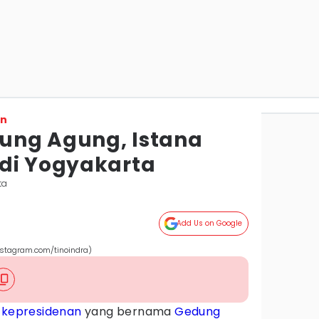
on
ung Agung, Istana
di Yogyakarta
ta
Add Us on Google
stagram.com/tinoindra)
 kepresidenan
yang bernama
Gedung