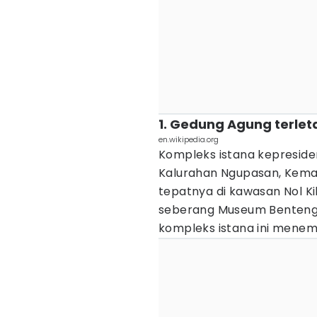
1. Gedung Agung terlet
en.wikipedia.org
Kompleks istana kepresidena
Kalurahan Ngupasan, Kema
tepatnya di kawasan Nol Ki
seberang Museum Benteng 
kompleks istana ini menemp