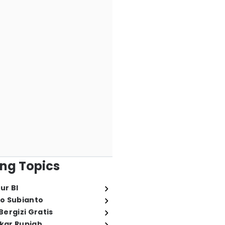
ng Topics
ur BI
o Subianto
ergizi Gratis
ukar Rupiah