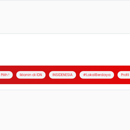
Pilih !
Iklanin di IDN
INSIDENESIA
#LokalBerdaya
Profi