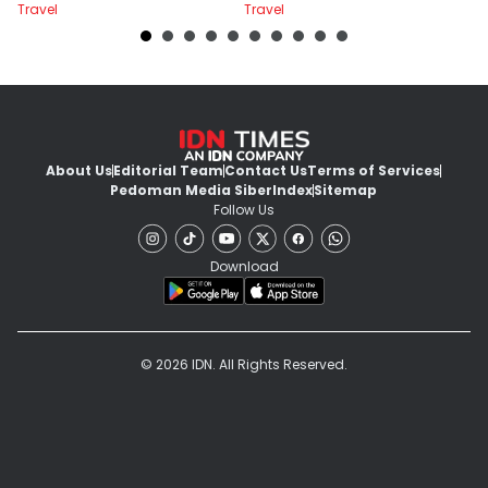
Travel
Travel
Tr
About Us
Editorial Team
Contact Us
Terms of Services
Pedoman Media Siber
Index
Sitemap
Follow Us
Download
© 2026 IDN. All Rights Reserved.