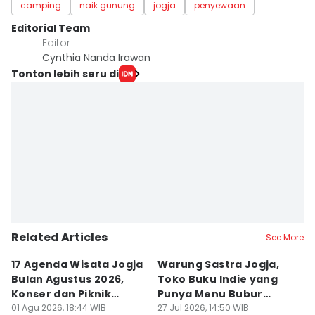
camping
naik gunung
jogja
penyewaan
Editorial Team
Editor
Cynthia Nanda Irawan
Tonton lebih seru di
Related Articles
See More
17 Agenda Wisata Jogja
Warung Sastra Jogja,
13
Bulan Agustus 2026,
Toko Buku Indie yang
L
Konser dan Piknik
Punya Menu Bubur
Fa
Literasi
01 Agu 2026, 18:44 WIB
Manado
27 Jul 2026, 14:50 WIB
M
20