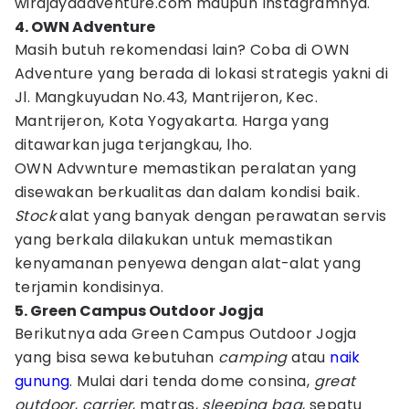
wirajayaadventure.com maupun Instagramnya.
4. OWN Adventure
Masih butuh rekomendasi lain? Coba di OWN
Adventure yang berada di lokasi strategis yakni di
Jl. Mangkuyudan No.43, Mantrijeron, Kec.
Mantrijeron, Kota Yogyakarta. Harga yang
ditawarkan juga terjangkau, lho.
OWN Advwnture memastikan peralatan yang
disewakan berkualitas dan dalam kondisi baik.
Stock
alat yang banyak dengan perawatan servis
yang berkala dilakukan untuk memastikan
kenyamanan penyewa dengan alat-alat yang
terjamin kondisinya.
5. Green Campus Outdoor Jogja
Berikutnya ada Green Campus Outdoor Jogja
yang bisa sewa kebutuhan
camping
atau
naik
gunung
. Mulai dari tenda dome consina,
great
outdoor
,
carrier
, matras,
sleeping bag
, sepatu