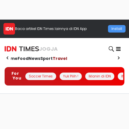
Baca artikel
IDN Times
lainnya di IDN App
Install
JOGJA
Home
Food
News
Sport
Travel
For
Soccer Times
Yuk Pilih !
Iklanin di IDN
INSI
You