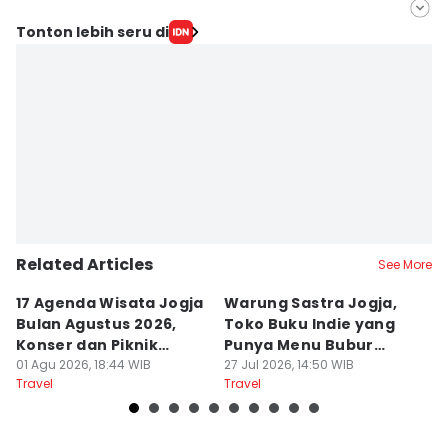
Editor
Tonton lebih seru di
Febriana Sintasari
Editor
Septi Riyani Maulida
Related Articles
See More
17 Agenda Wisata Jogja
Warung Sastra Jogja,
13
Bulan Agustus 2026,
Toko Buku Indie yang
L
Konser dan Piknik
Punya Menu Bubur
Fa
Literasi
01 Agu 2026, 18:44 WIB
Manado
27 Jul 2026, 14:50 WIB
M
20
Travel
Travel
Tr