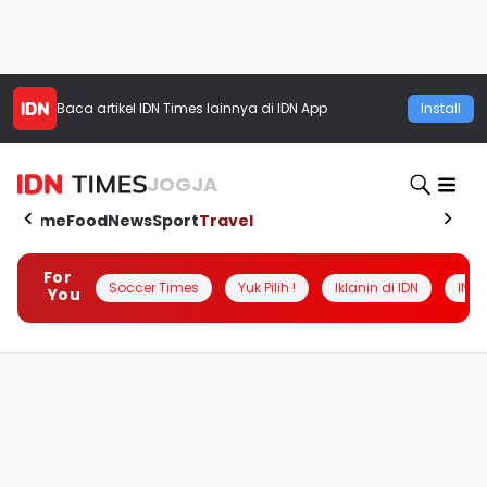
Baca artikel
IDN Times
lainnya di IDN App
Install
JOGJA
Home
Food
News
Sport
Travel
For
Soccer Times
Yuk Pilih !
Iklanin di IDN
INSI
You