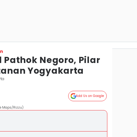
on
d Pathok Negoro, Pilar
ltanan Yogyakarta
rta
Add Us on Google
le Maps/Rizzu)