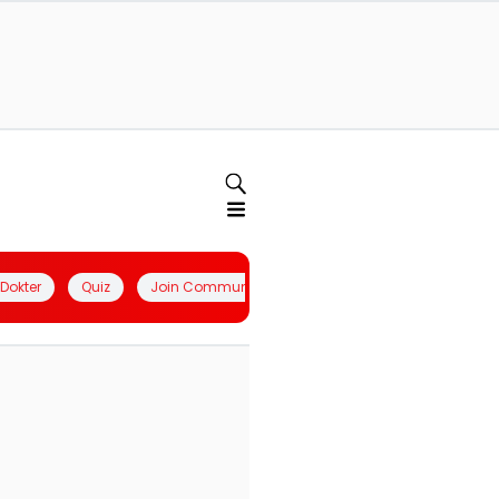
l Dokter
Quiz
Join Community