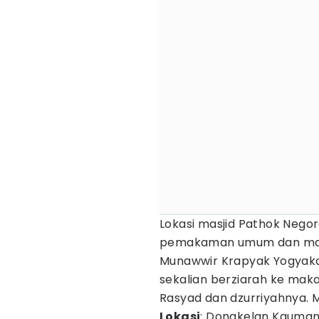
Lokasi masjid Pathok Nego
pemakaman umum dan mak
Munawwir Krapyak Yogyakar
sekalian berziarah ke mak
Rasyad dan dzurriyahnya. 
Lokasi
: Dongkelan Kauman,