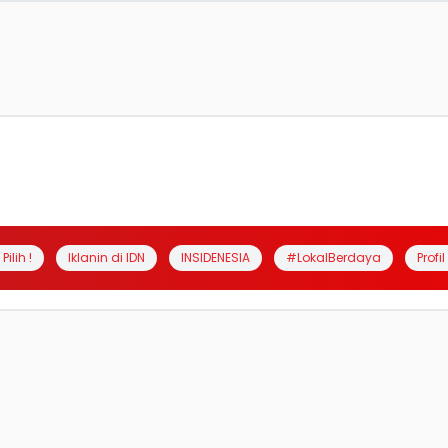
Pilih !
Iklanin di IDN
INSIDENESIA
#LokalBerdaya
Profi