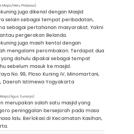
le Maps/Heru Prabowo)
kuning juga dikenal dengan Masjid
ya selain sebagai tempat peribadatan,
una sebagai pertahanan masyarakat. Yakni
antau pergerakan Belanda.
okuning juga masih kental dengan
dah mengalami perombakan. Terdapat dua
a yang dahulu dipakai sebagai tempat
dhu sebelum masuk ke masjid.
Raya No. 99, Ploso Kuning IV, Minomartani,
, Daerah Istimewa Yogyakarta
e Maps/Agus Sunaryo)
an merupakan salah satu masjid yang
egoro peninggalan bersejarah pada masa
asa lalu. Berlokasi di Kecamatan Kasihan,
rta.