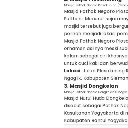
Masjid Pathok Negoro Plosokuning (Goog
Masjid Pathok Negoro Ploso
Sulthoni. Menurut sejarahn
masjid tersebut juga berg
pernah menjadi lokasi pem
Masjid Pathok Negoro Plos
ornamen aslinya meski su
kolam sebagai ciri khasny
untuk cuci kaki dan berwu
Lokasi
: Jalan Plosokuning 
Ngaglik, Kabupaten Sleman
3. Masjid Dongkelan
Masjid Pathok Negoro Dongkelan (Googl
Masjid Nurul Huda Dongkel
disebut sebagai Pathok N
Kasultanan Yogyakarta di m
Kabupaten Bantul Yogyaka