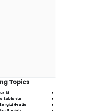
ng Topics
ur BI
o Subianto
ergizi Gratis
ukar Rupiah