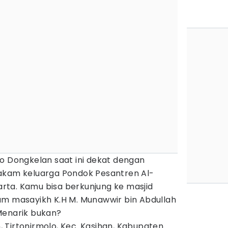
ro Dongkelan saat ini dekat dengan
am keluarga Pondok Pesantren Al-
ta. Kamu bisa berkunjung ke masjid
am masayikh K.H M. Munawwir bin Abdullah
Menarik bukan?
 Tirtonirmolo, Kec. Kasihan, Kabupaten