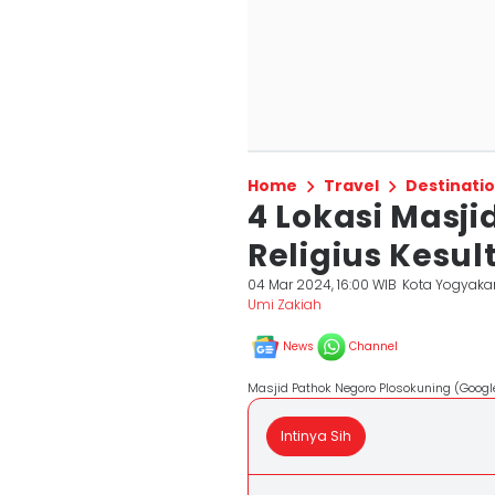
Home
Travel
Destinati
4 Lokasi Masji
Religius Kesu
04 Mar 2024, 16:00 WIB
Kota Yogyaka
Umi Zakiah
News
Channel
Masjid Pathok Negoro Plosokuning (Goog
Intinya Sih