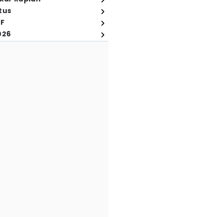
tus
FF
026