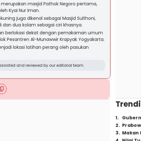
gi merupakan masjid Pathok Negoro pertama,
oleh Kyai Nur Iman.
kuning juga dikenal sebagai Masjid Sulthoni,
i dan dua kolam sebagai ciri khasnya.
elan berlokasi dekat dengan pemakaman umum
k Pesantren Al-Munawwir Krapyak Yogyakarta.
jadi lokasi latihan perang oleh pasukan
ssisted and reviewed by our editorial team.
Trendi
1
.
Gubern
2
.
Prabow
3
.
Makan B
4
.
Nilai T