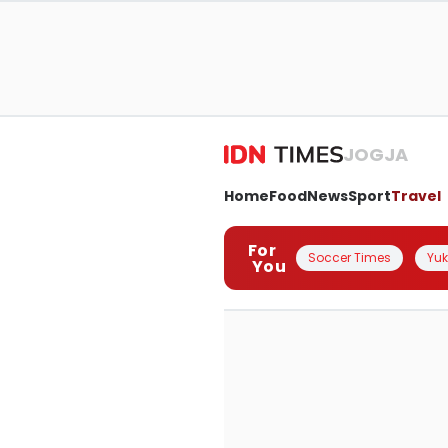
JOGJA
Home
Food
News
Sport
Travel
For
Soccer Times
Yuk 
You