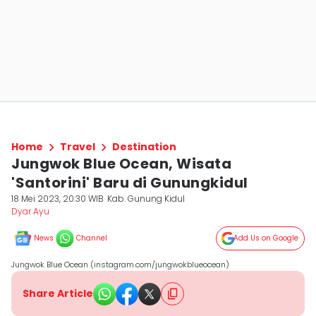
Home
Travel
Destination
Jungwok Blue Ocean, Wisata
'Santorini' Baru di Gunungkidul
18 Mei 2023, 20:30 WIB
Kab. Gunung Kidul
Dyar Ayu
News
Channel
Add Us on Google
Jungwok Blue Ocean (instagram.com/jungwokblueocean)
Share Article