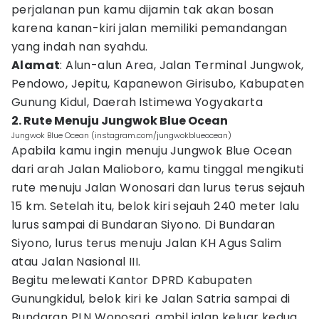
perjalanan pun kamu dijamin tak akan bosan
karena kanan-kiri jalan memiliki pemandangan
yang indah nan syahdu.
Alamat
: Alun-alun Area, Jalan Terminal Jungwok,
Pendowo, Jepitu, Kapanewon Girisubo, Kabupaten
Gunung Kidul, Daerah Istimewa Yogyakarta
2. Rute Menuju Jungwok Blue Ocean
Jungwok Blue Ocean (instagram.com/jungwokblueocean)
Apabila kamu ingin menuju Jungwok Blue Ocean
dari arah Jalan Malioboro, kamu tinggal mengikuti
rute menuju Jalan Wonosari dan lurus terus sejauh
15 km. Setelah itu, belok kiri sejauh 240 meter lalu
lurus sampai di Bundaran Siyono. Di Bundaran
Siyono, lurus terus menuju Jalan KH Agus Salim
atau Jalan Nasional III.
Begitu melewati Kantor DPRD Kabupaten
Gunungkidul, belok kiri ke Jalan Satria sampai di
Bundaran PLN Wonosari, ambil jalan keluar kedua