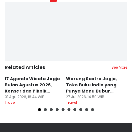
Related Articles
See More
17 Agenda Wisata Jogja
Warung Sastra Jogja,
13
Bulan Agustus 2026,
Toko Buku Indie yang
L
Konser dan Piknik
Punya Menu Bubur
Fa
Literasi
01 Agu 2026, 18:44 WIB
Manado
27 Jul 2026, 14:50 WIB
M
20
Travel
Travel
Tr