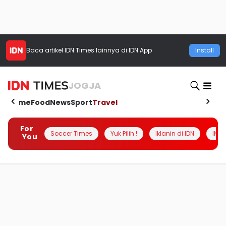
Baca artikel
IDN Times
lainnya di IDN App
Install
JOGJA
Home
Food
News
Sport
Travel
For
Soccer Times
Yuk Pilih !
Iklanin di IDN
INSI
You