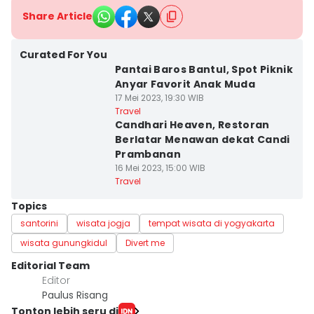
Share Article
Curated For You
Pantai Baros Bantul, Spot Piknik
Anyar Favorit Anak Muda
17 Mei 2023, 19:30 WIB
Travel
Candhari Heaven, Restoran
Berlatar Menawan dekat Candi
Prambanan
16 Mei 2023, 15:00 WIB
Travel
Topics
santorini
wisata jogja
tempat wisata di yogyakarta
wisata gunungkidul
Divert me
Editorial Team
Editor
Paulus Risang
Tonton lebih seru di