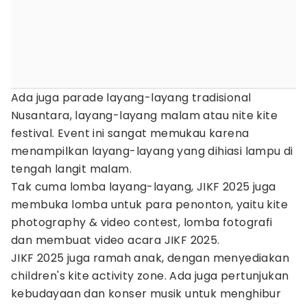
Ada juga parade layang-layang tradisional
Nusantara, layang-layang malam atau nite kite
festival. Event ini sangat memukau karena
menampilkan layang-layang yang dihiasi lampu di
tengah langit malam.
Tak cuma lomba layang-layang, JIKF 2025 juga
membuka lomba untuk para penonton, yaitu kite
photography & video contest, lomba fotografi
dan membuat video acara JIKF 2025.
JIKF 2025 juga ramah anak, dengan menyediakan
children's kite activity zone. Ada juga pertunjukan
kebudayaan dan konser musik untuk menghibur