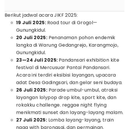
Berikut jadwal acara JIKF 2025:
19 Juli 2025:
Road tour di Grogol—
Gunungkidul.
20 Juli 2025:
Penanaman pohon endemik
langka di Warung Gedangrejo, Karangmojo,
Gunungkidul.
23—24 Juli 2025:
Pandansari exhibition kite
festival di Mercusuar Pantai Pandansari.
Acara ini terdiri eksibisi layangan, upacara
adat Desa Gadingsari, dan gelar seni budaya.
26 Juli 2025:
Parade umbul-umbul, atraksi
layangan lolypop drop kite, sport kite, dan
rokakku challenge. reggae night flying
menikmati sunset dan layang-layang malam.
27 Juli 2025:
Lomba layang-layang, train
naga with barongsai, dan permainan.