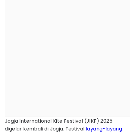
Jogja International Kite Festival (JIKF) 2025
digelar kembali di Jogja. Festival
layang-layang