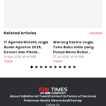
Related Articles
See More
17 Agenda Wisata Jogja
Warung Sastra Jogja,
13
Bulan Agustus 2026,
Toko Buku Indie yang
L
Konser dan Piknik
Punya Menu Bubur
Fa
Literasi
01 Agu 2026, 18:44 WIB
Manado
27 Jul 2026, 14:50 WIB
M
20
Travel
Travel
Tr
About Us
Editorial Team
Contact Us
Terms of Services
Pedoman Media Siber
Index
Sitemap
Follow Us