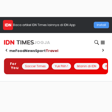
Baca artikel
IDN Times
lainnya di IDN App
Install
JOGJA
Home
Food
News
Sport
Travel
For
Soccer Times
Yuk Pilih !
Iklanin di IDN
INSI
You