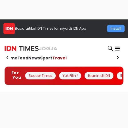
Baca artikel
IDN Times
lainnya di IDN App
Install
JOGJA
Home
Food
News
Sport
Travel
For
Soccer Times
Yuk Pilih !
Iklanin di IDN
INSI
You