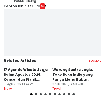
Paulus Risang
Tonton lebih seru di
Related Articles
See More
17 Agenda Wisata Jogja
Warung Sastra Jogja,
13
Bulan Agustus 2026,
Toko Buku Indie yang
L
Konser dan Piknik
Punya Menu Bubur
Fa
Literasi
01 Agu 2026, 18:44 WIB
Manado
27 Jul 2026, 14:50 WIB
M
20
Travel
Travel
Tr