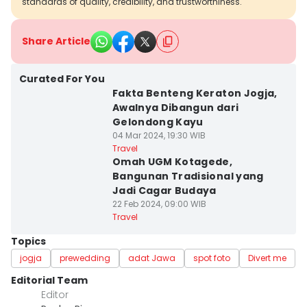
standards of quality, credibility, and trustworthiness.
Share Article
Curated For You
Fakta Benteng Keraton Jogja,
Awalnya Dibangun dari
Gelondong Kayu
04 Mar 2024, 19:30 WIB
Travel
Omah UGM Kotagede,
Bangunan Tradisional yang
Jadi Cagar Budaya
22 Feb 2024, 09:00 WIB
Travel
Topics
jogja
prewedding
adat Jawa
spot foto
Divert me
Editorial Team
Editor