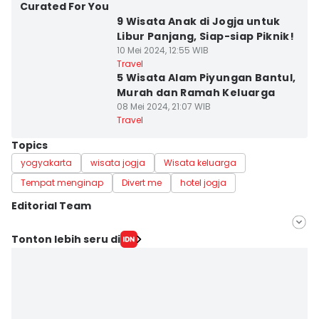
Curated For You
9 Wisata Anak di Jogja untuk
Libur Panjang, Siap-siap Piknik!
10 Mei 2024, 12:55 WIB
Travel
5 Wisata Alam Piyungan Bantul,
Murah dan Ramah Keluarga
08 Mei 2024, 21:07 WIB
Travel
Topics
yogyakarta
wisata jogja
Wisata keluarga
Tempat menginap
Divert me
hotel jogja
Editorial Team
Editor
Tonton lebih seru di
Dyar Ayu
Editor
Paulus Risang