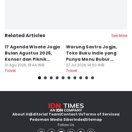
Related Articles
See More
17 Agenda Wisata Jogja
Warung Sastra Jogja,
13
Bulan Agustus 2026,
Toko Buku Indie yang
L
Konser dan Piknik
Punya Menu Bubur
Fa
Literasi
01 Agu 2026, 18:44 WIB
Manado
27 Jul 2026, 14:50 WIB
M
20
Travel
Travel
Tr
About Us
Editorial Team
Contact Us
Terms of Services
Pedoman Media Siber
Index
Sitemap
Follow Us