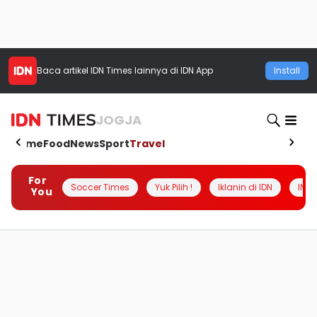
Baca artikel
IDN Times
lainnya di IDN App
Install
JOGJA
Home
Food
News
Sport
Travel
For
Soccer Times
Yuk Pilih !
Iklanin di IDN
INSI
You