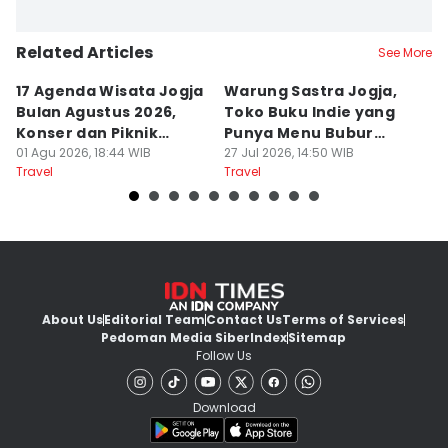
Related Articles
See More
17 Agenda Wisata Jogja
Warung Sastra Jogja,
13
Bulan Agustus 2026,
Toko Buku Indie yang
L
Konser dan Piknik
Punya Menu Bubur
Fa
Literasi
01 Agu 2026, 18:44 WIB
Manado
27 Jul 2026, 14:50 WIB
M
20
Travel
Travel
Tr
About Us
Editorial Team
Contact Us
Terms of Services
Pedoman Media Siber
Index
Sitemap
Follow Us
Download