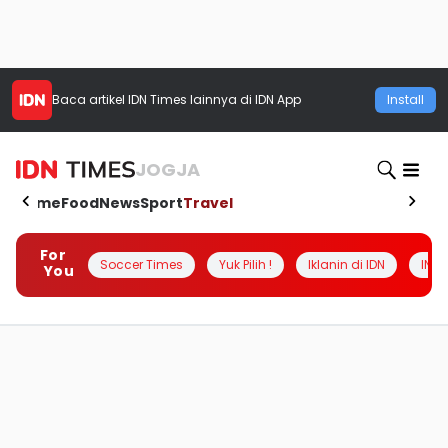
Baca artikel
IDN Times
lainnya di IDN App
Install
JOGJA
Home
Food
News
Sport
Travel
For
Soccer Times
Yuk Pilih !
Iklanin di IDN
INSI
You