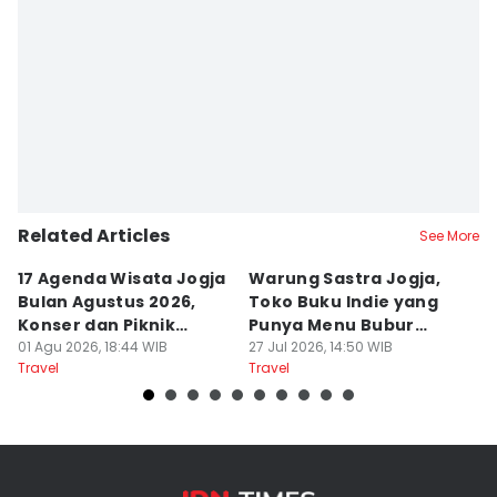
Related Articles
See More
17 Agenda Wisata Jogja
Warung Sastra Jogja,
13
Bulan Agustus 2026,
Toko Buku Indie yang
L
Konser dan Piknik
Punya Menu Bubur
Fa
Literasi
01 Agu 2026, 18:44 WIB
Manado
27 Jul 2026, 14:50 WIB
M
20
Travel
Travel
Tr