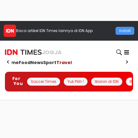
Baca artikel
IDN Times
lainnya di IDN App
Install
JOGJA
Home
Food
News
Sport
Travel
For
Soccer Times
Yuk Pilih !
Iklanin di IDN
INSI
You