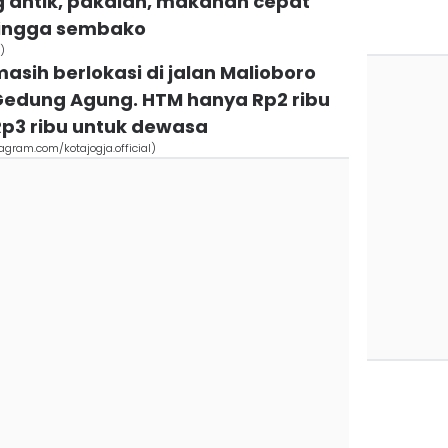
ng antik, pakaian, makanan cepat
 hingga sembako
)
asih berlokasi di jalan Malioboro
Gedung Agung. HTM hanya Rp2 ribu
p3 ribu untuk dewasa
gram.com/kotajogja.official)