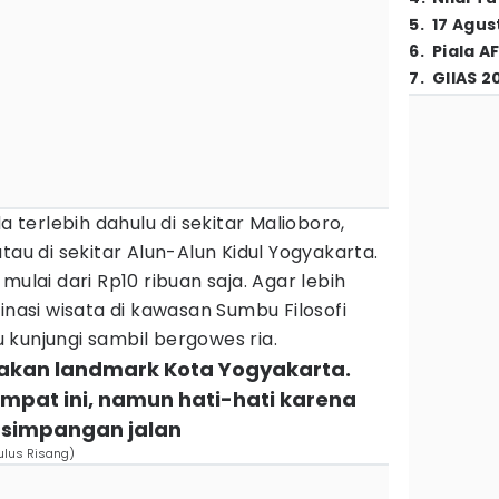
5
.
17 Agus
6
.
Piala A
7
.
GIIAS 2
erlebih dahulu di sekitar Malioboro,
tau di sekitar Alun-Alun Kidul Yogyakarta.
mulai dari Rp10 ribuan saja. Agar lebih
inasi wisata di kawasan Sumbu Filosofi
kunjungi sambil bergowes ria.
pakan landmark Kota Yogyakarta.
empat ini, namun hati-hati karena
ersimpangan jalan
ulus Risang)