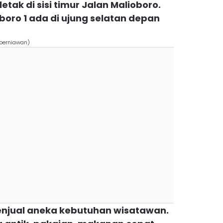
letak di sisi timur Jalan Malioboro.
oro 1 ada di ujung selatan depan
koerniawan)
menjual aneka kebutuhan wisatawan.