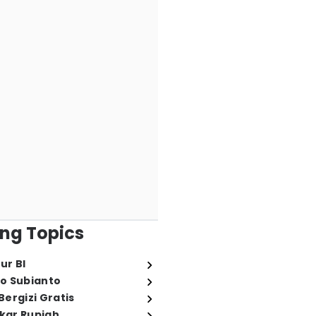
ng Topics
ur BI
o Subianto
ergizi Gratis
ukar Rupiah