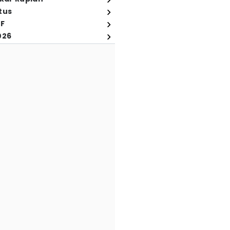
tus
FF
026