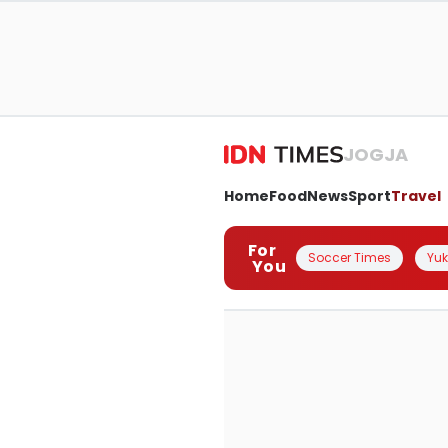
JOGJA
Home
Food
News
Sport
Travel
For
Soccer Times
Yuk 
You