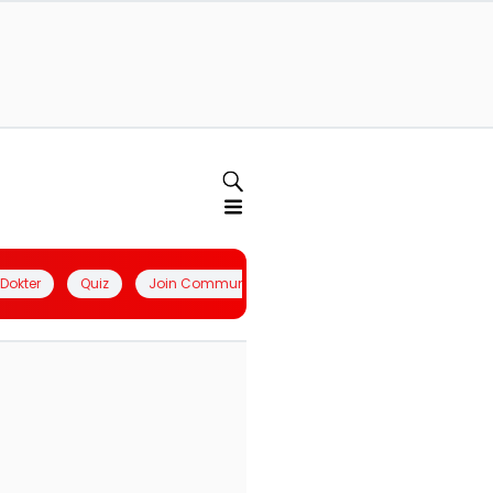
l Dokter
Quiz
Join Community