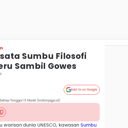
on
isata Sumbu Filosofi
eru Sambil Gowes
a
Add Us on Google
Setiap Tanggal 13 Maret (kratonjogja.id)
tu warisan dunia UNESCO, kawasan
Sumbu