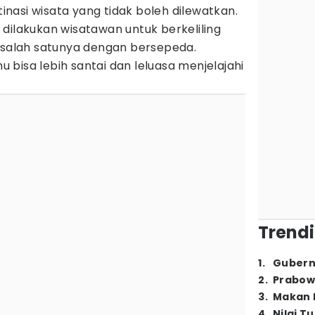
tinasi wisata yang tidak boleh dilewatkan.
dilakukan wisatawan untuk berkeliling
, salah satunya dengan bersepeda.
bisa lebih santai dan leluasa menjelajahi
Trendi
1
.
Gubern
2
.
Prabow
3
.
Makan B
4
.
Nilai T