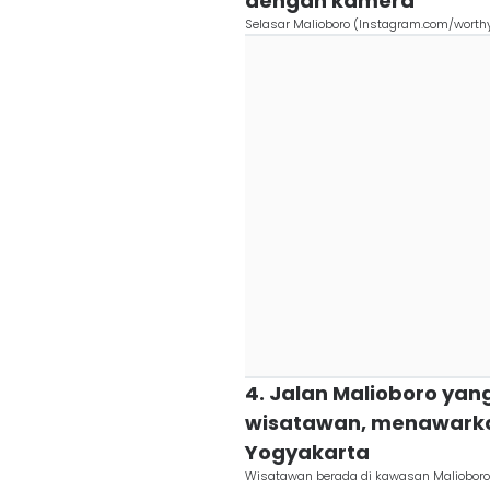
dengan kamera
Selasar Malioboro (Instagram.com/worthy
4. Jalan Malioboro yan
wisatawan, menawarka
Yogyakarta
Wisatawan berada di kawasan Malioboro