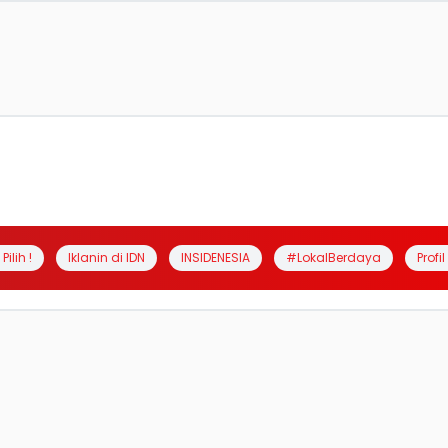
Pilih !
Iklanin di IDN
INSIDENESIA
#LokalBerdaya
Profi