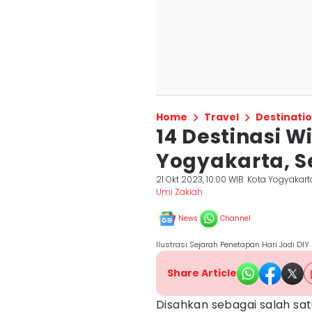
Home
Travel
Destinati
14 Destinasi W
Yogyakarta, S
21 Okt 2023, 10:00 WIB
Kota Yogyakart
Umi Zakiah
News
Channel
Ilustrasi Sejarah Penetapan Hari Jadi DIY 
Share Article
Disahkan sebagai salah sa