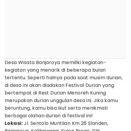
Desa Wisata Banjaroya memiliki kegiatan-
kegiatan yang menarik di beberapa bulan
tertentu. Seperti halnya pada saat musim durian,
di desa ini akan diadakan Festival Durian yang
bertempat di Rest Durian Menoreh Kuning
merupakan durian unggulan desa ini. Jika kamu
beruntung, kamu bisa ikut serta menikmati
berbagai olahan durian di festival ini!
Lokasi:
Jl. Sentolo Muntilan Km 26 Slanden,
Banjaroya, Kalibawang, Kulon Progo, DIY.