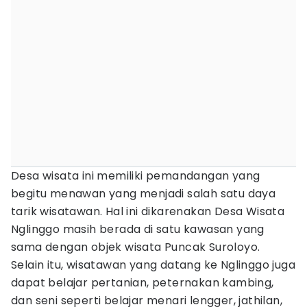
Desa wisata ini memiliki pemandangan yang
begitu menawan yang menjadi salah satu daya
tarik wisatawan. Hal ini dikarenakan Desa Wisata
Nglinggo masih berada di satu kawasan yang
sama dengan objek wisata Puncak Suroloyo.
Selain itu, wisatawan yang datang ke Nglinggo juga
dapat belajar pertanian, peternakan kambing,
dan seni seperti belajar menari lengger, jathilan,