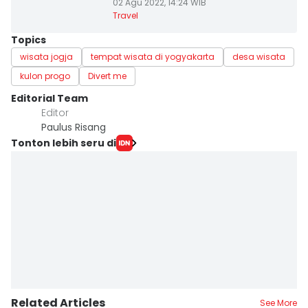
02 Agu 2022, 14:24 WIB
Travel
Topics
wisata jogja
tempat wisata di yogyakarta
desa wisata
kulon progo
Divert me
Editorial Team
Editor
Paulus Risang
Tonton lebih seru di
Related Articles
See More