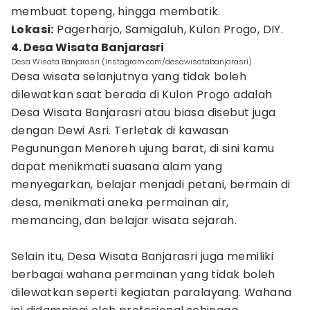
membuat topeng, hingga membatik.
Lokasi:
Pagerharjo, Samigaluh, Kulon Progo, DIY.
4. Desa Wisata Banjarasri
Desa Wisata Banjarasri (Instagram.com/desawisatabanjarasri)
Desa wisata selanjutnya yang tidak boleh
dilewatkan saat berada di Kulon Progo adalah
Desa Wisata Banjarasri atau biasa disebut juga
dengan Dewi Asri. Terletak di kawasan
Pegunungan Menoreh ujung barat, di sini kamu
dapat menikmati suasana alam yang
menyegarkan, belajar menjadi petani, bermain di
desa, menikmati aneka permainan air,
memancing, dan belajar wisata sejarah.
Selain itu, Desa Wisata Banjarasri juga memiliki
berbagai wahana permainan yang tidak boleh
dilewatkan seperti kegiatan paralayang. Wahana