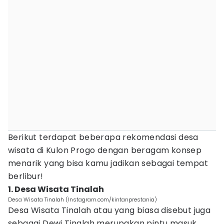
Berikut terdapat beberapa rekomendasi desa
wisata di Kulon Progo dengan beragam konsep
menarik yang bisa kamu jadikan sebagai tempat
berlibur!
1. Desa Wisata Tinalah
Desa Wisata Tinalah (Instagram.com/kintanprestania)
Desa Wisata Tinalah atau yang biasa disebut juga
sebagai Dewi Tinalah merupakan pintu masuk