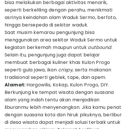
bisa melakukan berbagai aktivitas menarik,
seperti berkeliling dengan perahu, menikmati
asrinya keindahan alam Waduk Sermo, berfoto,
hingga bersepeda di sekitar waduk.
Saat musim kemarau pengunjung bisa
menggunakan area sekitar Waduk Sermo untuk
kegiatan berkemah maupun untuk
outbound
.
Selain itu, pengunjung juga dapat belajar
membuat berbagai kuliner khas Kulon Progo
seperti gula jawa, ikan
crispy
, serta makanan
tradisional seperti geblek, tape, dan apem.
Alamat:
Hargowilis, Kokap, Kulon Progo, DIY.
Berkunjung ke tempat wisata dengan suasana
alam yang indah tentu akan menjadikan
liburanmu lebih menyenangkan. Jika kamu penat
dengan suasana kota dan hiruk pikuknya, berlibur
di desa wisata dapat menjadi solusi terbaik untuk